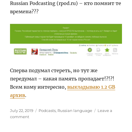
Russian Podcasting (rpod.ru) – кто помнит те
времена???
Сперва подумал стереть, но тут же
передумал – какая память пропадает!?!?!
Всем кому интересно,
выкладываю 1.2 GB
архив
.
Posted
Categories
July 22, 2019
Podcasts
,
Russian language
Leave a
on
on
comment
Архив
Канадского