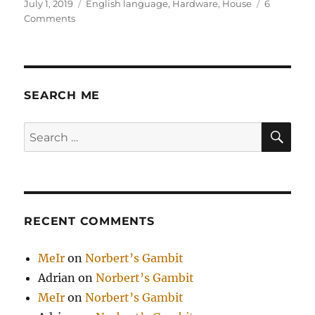
Posted
Categories
July 1, 2019
English language
,
Hardware
,
House
6
on
on
Comments
Chain
issue
with
Fiskars
StaySharp
SEARCH ME
Max
Reel
SE
Search
Mower
for:
RECENT COMMENTS
MeIr
on
Norbert’s Gambit
Adrian
on
Norbert’s Gambit
MeIr
on
Norbert’s Gambit