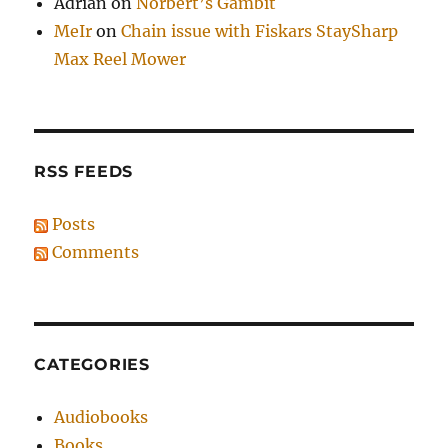
Adrian
on
Norbert’s Gambit
MeIr
on
Chain issue with Fiskars StaySharp
Max Reel Mower
RSS FEEDS
Posts
Comments
CATEGORIES
Audiobooks
Books