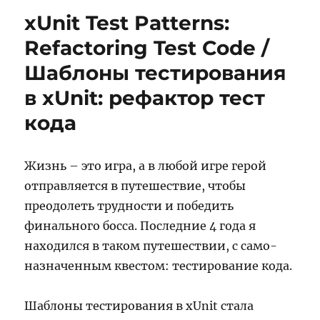
Лося
xUnit Test Patterns:
и
Со.
Refactoring Test Code /
с
Шаблоны тестирования
rpod.ru
в xUnit: рефактор тест
кода
Жизнь – это игра, а в любой игре герой
отправляется в путешествие, чтобы
преодолеть трудности и победить
финального босса. Последние 4 года я
находился в таком путешествии, с само-
назначенным квестом: тестирование кода.
Шаблоны тестирования в xUnit стала