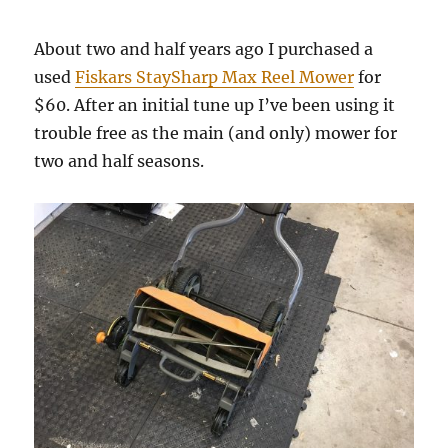
xUnit:
рефактор
About two and half years ago I purchased a
тест
кода
used
Fiskars StaySharp Max Reel Mower
for
$60. After an initial tune up I’ve been using it
trouble free as the main (and only) mower for
two and half seasons.