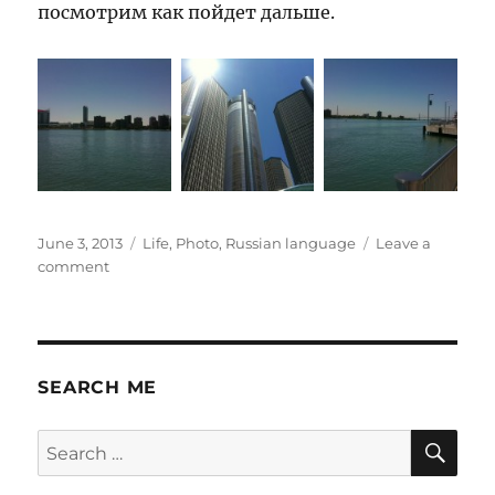
посмотрим как пойдет дальше.
Posted
Categories
June 3, 2013
Life
,
Photo
,
Russian language
Leave a
on
on
comment
Первый
день
на
новой
работе.
SEARCH ME
SE
Search
for: