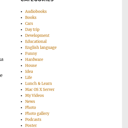
Audiobooks
Books
Cars
Day trip
Development
Educational
English language
Funny
ма
Hardware
House
Idea
е
Life
Lunch & Learn
Mac OS X Server
My Videos
News
Photo
Photo gallery
и
Podcasts
Poster