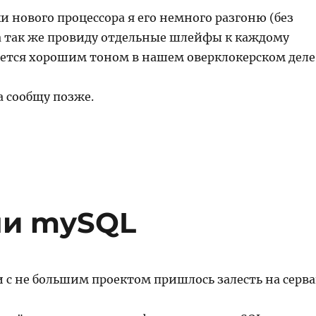
и нового процессора я его немного разгоню (без
 а так же провиду отдельные шлейфы к каждому
ляется хорошим тоном в нашем оверклокерском дел
а сообщу позже.
ли mySQL
и с не большим проектом пришлось залесть на серва