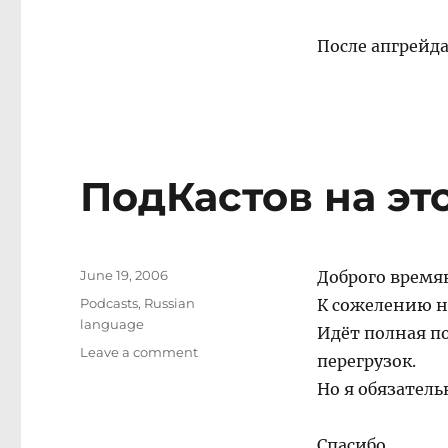
После апгрейда
ПодКастов на эт
Posted
June 19, 2006
Доброго время
on
Categories
Podcasts
,
Russian
К сожелению на
language
Идёт полная по
on
Leave a comment
перегрузок.
ПодКастов
Но я обязатель
на
этой
неделе
Спасибо.