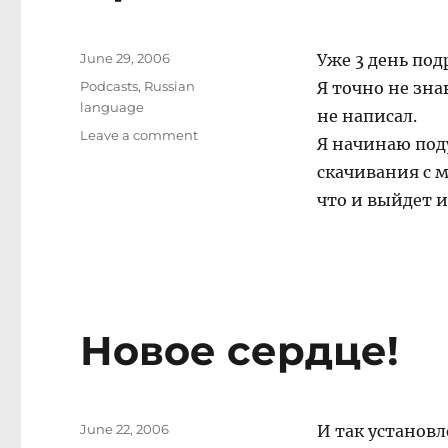
Posted
June 29, 2006
Уже 3 день под
on
Categories
Podcasts
,
Russian
Я точно не зна
language
не написал.
on
Leave a comment
Я начинаю поду
Проблема
скачивания с 
с
подкастами.
что и выйдет и
Новое сердце!
Posted
June 22, 2006
И так установл