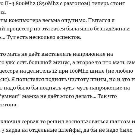
го П-3 800Mhz (850Mhz с разгоном) теперь стоит
hz.
оты компьютера весьма ощутимо. Пытался я
й процессор но эта затея была явно безнадёжна и
… Тут есть несколько аспектов.
что мать не даёт выставлять напряжение на
это уже есть большой минус, а второе то что мать са
цессора на делитель 12 при 100Mhz шине (не люблю
ы). Я попытался поднять чистоту шины, но и это н
т надо было бы поднять чуть-чуть напряжение на
“умная” мамка не даёт этого делать… Так что
азгона.
ыключил сервак то решил воспользоваться шансом 
 3 харда на отдельные шлейфы, да бы не надо было