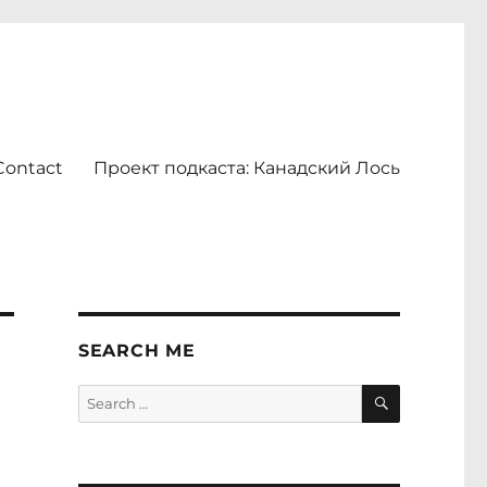
Contact
Проект подкаста: Канадский Лось
SEARCH ME
SEARCH
Search
for: