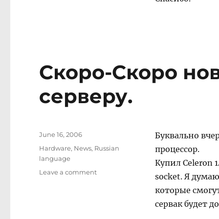
не
будет
Скоро-Скоро но
серверу.
Posted
June 16, 2006
Буквально вчер
on
Categories
Hardware
,
News
,
Russian
процессор.
language
Купил Celeron 
on
Leave a comment
socket. Я дума
Скоро-
которые смогут
Скоро
новый
сервак будет до
апгрейд