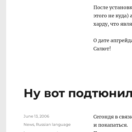
Moty
После установк
серверу.
этого не куда)
харду, что яв
О дате апгрейд
Салют!
Ну вот подтюни
Posted
June 13, 2006
Сегондя в связ
on
Categories
News
,
Russian language
и покапаться.