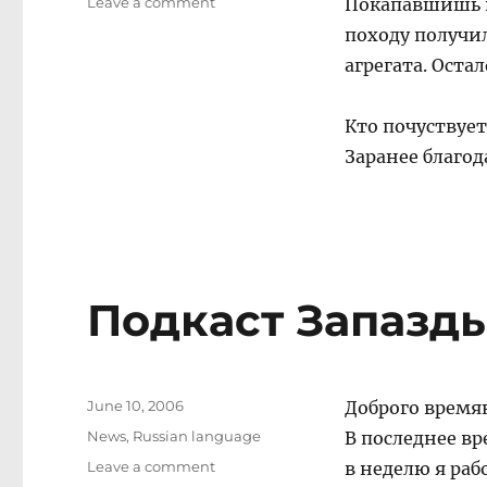
on
Leave a comment
Покапавшишь в
Ну
походу получи
вот
агрегата. Остал
подтюнили
mySQL
Кто почуствует
Заранее благод
Подкаст Запазды
Posted
June 10, 2006
Доброго время
on
Categories
News
,
Russian language
В последнее вр
on
Leave a comment
в неделю я раб