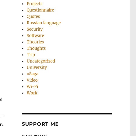
Projects
Questionnaire
Quotes
Russian language
Security
Software
Theories
Thoughts
Trip
Uncategorized
University
uSaga
Video
Wi-Fi
Work
в
3-
SUPPORT ME
в