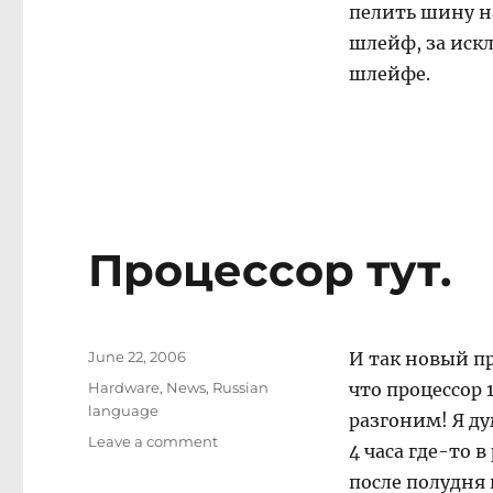
пелить шину н
шлейф, за иск
шлейфе.
Процессор тут.
Posted
June 22, 2006
И так новый пр
on
Categories
Hardware
,
News
,
Russian
что процессор 1
language
разгоним! Я ду
on
Leave a comment
4 часа где-то 
Процессор
после полудня
тут.