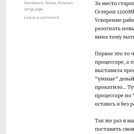
on
Categories
Hardware
,
News
,
Russian
За место старо
language
Селерон 1200M
on
Leave a comment
Ускорение раб
Новое
разогнать новы
сердце!
вина тому мать
Первое это то 
процессоре, а 
выставила про
“умные” девайс
прокатило… Ту
процессоре но 
остаюсь я без р
Так же раз я в
поставить свои