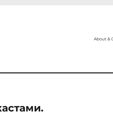
About & 
кастами.