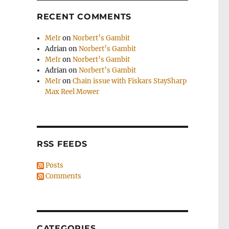
RECENT COMMENTS
MeIr
on
Norbert’s Gambit
Adrian
on
Norbert’s Gambit
MeIr
on
Norbert’s Gambit
Adrian
on
Norbert’s Gambit
MeIr
on
Chain issue with Fiskars StaySharp
Max Reel Mower
RSS FEEDS
Posts
Comments
CATEGORIES