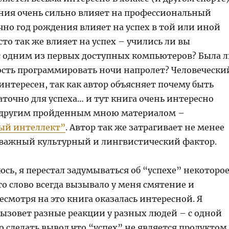
ния очень сильно влияет на профессиональный
чно год рождения влияет на успех в той или иной
то так же влияет на успех – учились ли вы
с одним из первых доступных компьютеров? Была 
ость программировать ночи напролет? Человечески
интересен, так как автор объясняет почему быть
точно для успеха… и тут книга очень интересно
с другим пройденным мною материалом –
ый интеллект”
. Автор так же затрагивает не менее
важный культурный и лингвистический фактор.
сь, я перестал задумываться об “успехе” некоторо
то слово всегда вызывало у меня смятение и
есмотря на это книга оказалась интересной. Я
вызовет разные реакции у разных людей – с одной
 сделать вывод что “успех” не является продуктом