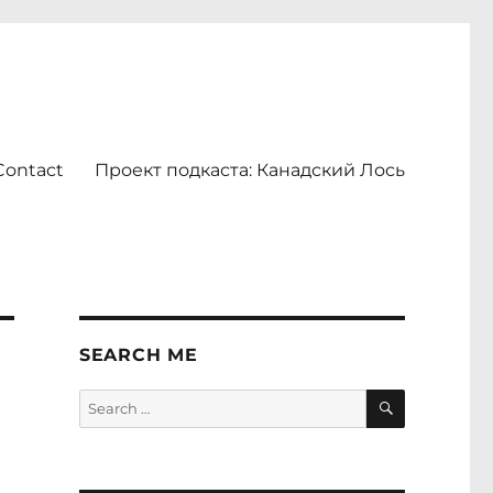
Contact
Проект подкаста: Канадский Лось
SEARCH ME
SEARCH
Search
for: