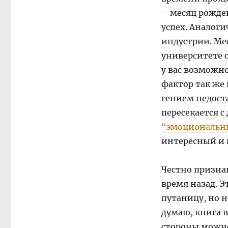
– месяц рожде
успех. Аналоги
индустрии. Мес
университете 
у вас возможн
фактор так же 
гением недоста
пересекается 
“эмоциональн
интересный и 
Честно признаю
время назад. Э
путаницу, но н
думаю, книга 
стороны можно