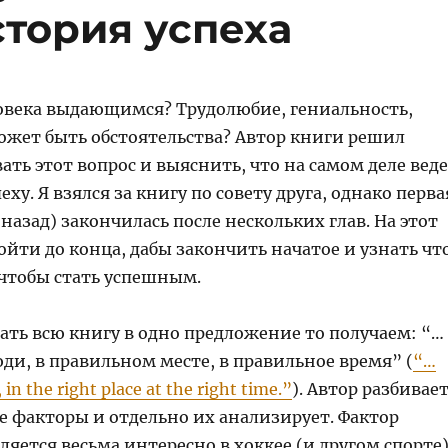
тория успеха
ловека выдающимся? Трудолюбие, гениальность,
ожет быть обстоятельства? Автор книги решил
ть этот вопрос и выяснить, что на самом деле вед
еху. Я взялся за книгу по совету друга, однако перва
назад) закончилась после нескольких глав. На этот
ойти до конца, дабы закончить начатое и узнать чт
 чтобы стать успешным.
ать всю книгу в одно предложение то получаем: “…
ди, в правильном месте, в правильное время” (
“…
 in the right place at the right time.”
). Автор разбивае
е факторы и отдельно их анализирует. Фактор
яется весьма интересно в хоккее (и другом спорте