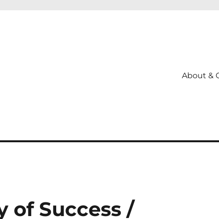
About & 
y of Success /