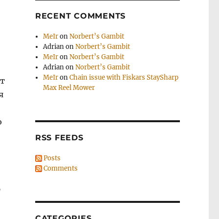
RECENT COMMENTS
MeIr
on
Norbert’s Gambit
Adrian
on
Norbert’s Gambit
MeIr
on
Norbert’s Gambit
Adrian
on
Norbert’s Gambit
MeIr
on
Chain issue with Fiskars StaySharp
ет
Max Reel Mower
я
о
RSS FEEDS
Posts
Comments
т
)
CATEGORIES