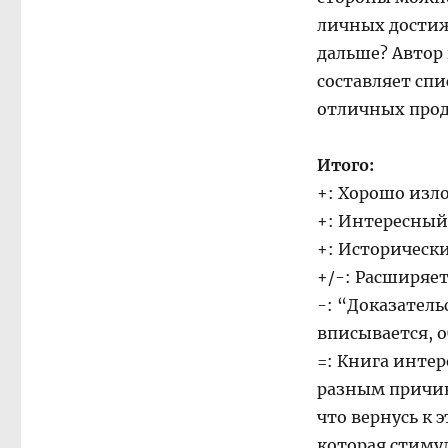
личных достиже
дальше? Автор 
составляет сп
отличных прод
Итого:
+: Хорошо изло
+: Интересный
+: Историческ
+/-: Расширяет
-: “Доказатель
вписывается, о
=: Книга инте
разным причин
что вернусь к 
которая стиму