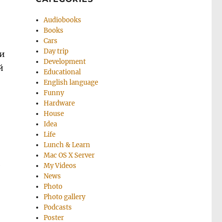
Audiobooks
Books
Cars
Day trip
ли
Development
й
Educational
English language
Funny
Hardware
House
Idea
Life
Lunch & Learn
Mac OS X Server
е
My Videos
News
Photo
Photo gallery
Podcasts
Poster