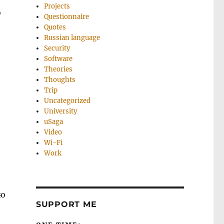
Projects
о
Questionnaire
Quotes
Russian language
Security
Software
Theories
Thoughts
Trip
Uncategorized
University
uSaga
Video
Wi-Fi
Work
аю
SUPPORT ME