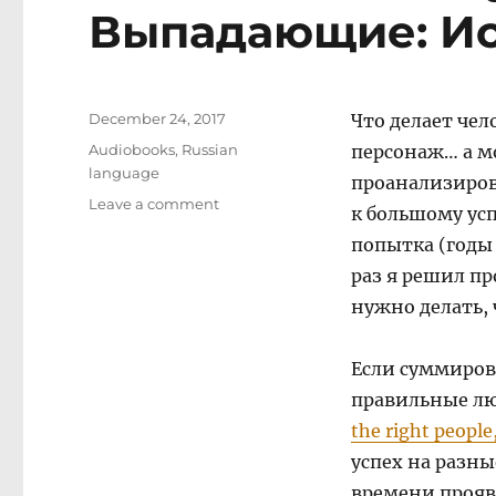
Выпадающие: Ис
Posted
December 24, 2017
Что делает че
on
Categories
Audiobooks
,
Russian
персонаж… а м
language
проанализирова
on
Leave a comment
к большому усп
Outliers:
попытка (годы 
The
Story
раз я решил пр
of
нужно делать,
Success
/
Выпадающие:
Если суммиров
История
правильные лю
успеха
the right people,
успех на разны
времени проявл