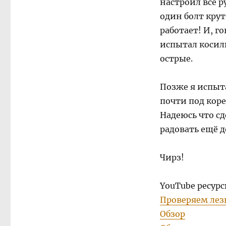
настроил все 
один болт крут
работает! И, г
испытал косилк
острые.
Позже я испыта
почти под кор
Надеюсь что с
радовать ещё д
Чирз!
YouTube ресурс
Проверяем лез
Обзор