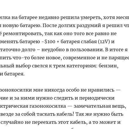
лка на батарее недавно решила умереть, хотя меся
л новую батарею. После долгих раздумий я решил ч
ё ремонтировать, так как оно того все равно не
 менять батарею ~$100 + батарея слабая (12V) и
таточно долго – неудобно в пользовании. В итоге я
пить что-то более новое, современное и не паряще
ьный выбор свелся к трем категориям: бензин,
и батарея.
зонокосилки мне никогда особо не нравились —
чие и за ними нужно следить и периодически
ектрическая газонокосилка — замечательная вещь,
везде за собой таскать кабель! Так же нужно быть
лучайно не переехать этот кабель, а то может и