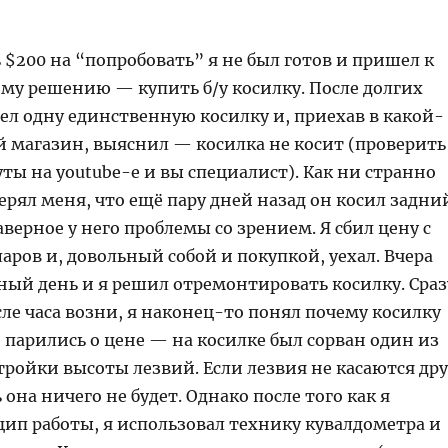
 $200 на “попробовать” я не был готов и пришел к
му решению — купить б/у косилку. После долгих
ел одну единственную косилку и, приехав в какой-
й магазин, выяснил — косилка не косит (проверить
ты на youtube-е и вы специалист). Как ни странно
ерял меня, что ещё пару дней назад он косил задни
аверное у него проблемы со зрением. Я сбил цену с
ларов и, довольный собой и покупкой, уехал. Вчера
ный день и я решил отремонтировать косилку. Сраз
ле часа возни, я наконец-то понял почему косилку
 парились о цене — на косилке был сорван один из
тройки высоты лезвий. Если лезвия не касаются дру
 она ничего не будет. Однако после того как я
ип работы, я использовал технику кувалдометра и