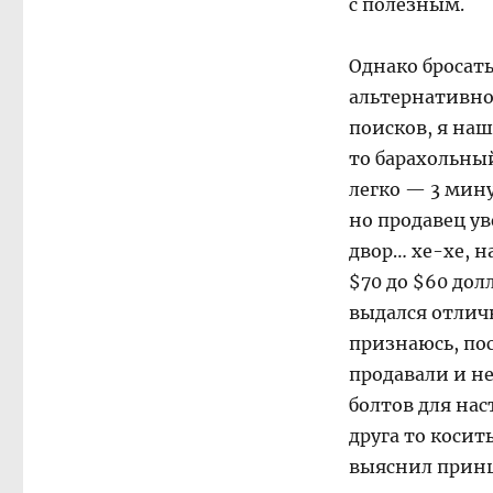
с полезным.
Однако бросать
альтернативно
поисков, я наш
то барахольны
легко — 3 мину
но продавец ув
двор… хе-хе, н
$70 до $60 дол
выдался отлич
признаюсь, пос
продавали и не
болтов для нас
друга то косить
выяснил принц