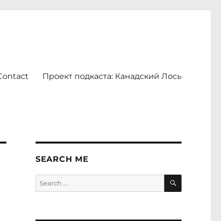
Contact
Проект подкаста: Канадский Лось
SEARCH ME
SEARCH
Search
for: