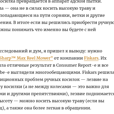
осилка превращается в аппарат адской пытки.
а — она не в силах косить высокую траву и
попадающиеся на пути сорняки, ветки и другие
ения. В итоге если вы решились приобрести ручну
олжны понимать что именно вы будете с ней
сследований и дум, я пришел к выводу: нужно
Sharp™ Max Reel Mower”
от компании
Fiskars
. Их
ла отличные результат в Consumer Report-е и все
ube-е выглядели многообещающими. Fiskars решил
диционных проблем ручных косилок — лезвие на
 косилки (а не между колесами — это важно для
ами и другими препятствиями), лезвие поднимаетс
высоту — можно косить высокую траву (если вы
ц), а также она более легкая в обращении.