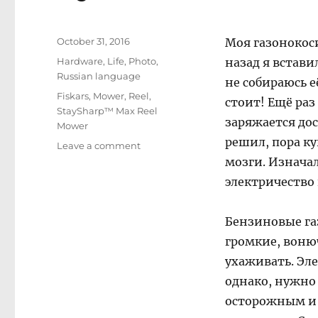
Posted
October 31, 2016
Моя газонокоси
on
Categories
Hardware
,
Life
,
Photo
,
назад я встави
Russian language
не собираюсь е
Tags
Fiskars
,
Mower
,
Reel
,
стоит! Ещё раз
StaySharp™ Max Reel
заряжается дос
Mower
решил, пора ку
on
Leave a comment
Ручная
мозги. Изначал
газонокосилка
электричество 
Fiskars
Бензиновые га
громкие, воню
ухаживать. Эл
однако, нужно 
осторожным и с