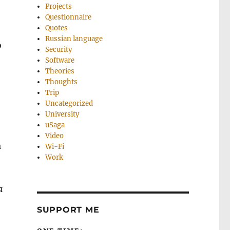
Projects
Questionnaire
Quotes
Russian language
ю
Security
Software
Theories
Thoughts
Trip
Uncategorized
University
uSaga
Video
а
Wi-Fi
Work
я
SUPPORT ME