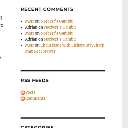
RECENT COMMENTS
ц
MeIr
on
Norbert’s Gambit
то
Adrian
on
Norbert’s Gambit
MeIr
on
Norbert’s Gambit
Adrian
on
Norbert’s Gambit
MeIr
on
Chain issue with Fiskars StaySharp
Max Reel Mower
е
RSS FEEDS
Posts
Comments
CATEGORIES