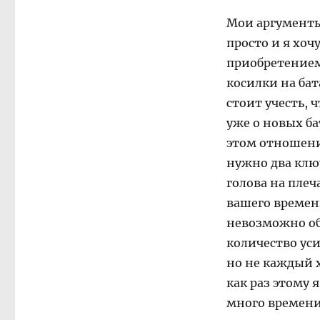
Мои аргументы
просто и я хоч
приобретением
косилки на бат
стоит учесть, 
уже о новых ба
этом отношени
нужно два клю
голова на плеч
вашего времени
невозможно об
количество ус
но не каждый 
как раз этому 
много времени