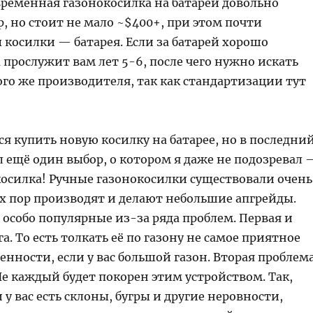
временная газонокосилка на батареи довольно
, но стоит не мало ~$400+, при этом почти
косилки — батарея. Если за батарей хорошо
а прослужит вам лет 5-6, после чего нужно искать
ого же производителя, так как стандартизации тут
я купить новую косилку на батарее, но в последни
 ещё один выбор, о котором я даже не подозревал 
косилка! Ручные газонокосилки существовали очень
их пор производят и делают небольшие апгрейды.
 особо популярные из-за ряда проблем. Первая и
а. То есть толкать её по газону не самое приятное
бенности, если у вас большой газон. Вторая проблем
е каждый будет покорен этим устройством. Так,
 у вас есть склоны, бугры и другие неровности,