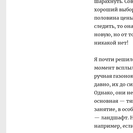
шарахнуть. Со
хороший выбор
половина цены 
следить, то он
новую, но от т
никакой нет!
Я почти решилс
момент всплыл
ручная газоно
давно, их до с
Однако, они не
основная — тяг
занятие, в осо
— ландшафт. Н
например, если