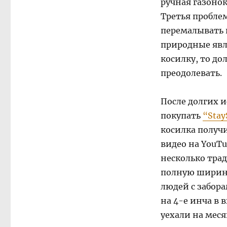
ручная газонок
Третья проблем
перемалывать 
природные явл
косилку, то д
преодолевать.
После долгих и
покупать
“Stay
косилка получи
видео на YouT
несколько тра
полную ширину
людей с забор
на 4-е инча в 
уехали на меся