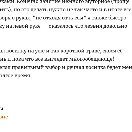
руками. Конечно занятие немного муторное (проще
ить), но это делать нужно не так часто и в итоге все
оворя о руках, “не отходя от кассы” я также быстро
у на левой руке — оказалось что лезвия довольно
л косилку на уже и так короткой траве, скося её
ень и пока что все выглядет многообещающе!
делал правильный выбор и ручная косилка будет ме
олгое время.
ы:
вие