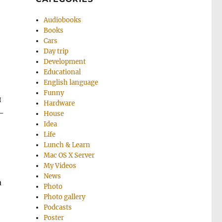
Audiobooks
Books
Cars
Day trip
Development
Educational
English language
Funny
й
Hardware
—
House
Idea
Life
Lunch & Learn
Mac OS X Server
My Videos
News
а
Photo
Photo gallery
Podcasts
Poster