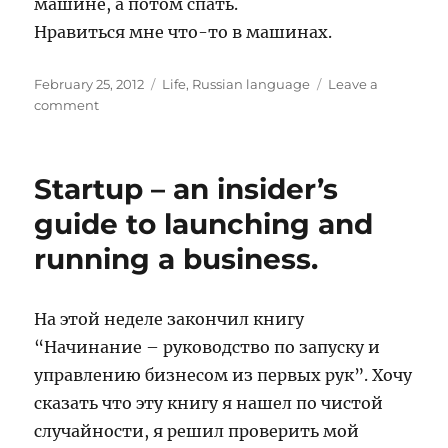
машине, а потом спать.
Нравиться мне что-то в машинах.
Posted
Categories
February 25, 2012
Life
,
Russian language
Leave a
on
on
comment
Ещё
один
год
Startup – an insider’s
guide to launching and
running a business.
На этой неделе закончил книгу
“Начинание – руководство по запуску и
управлению бизнесом из первых рук”. Хочу
сказать что эту книгу я нашел по чистой
случайности, я решил проверить мой