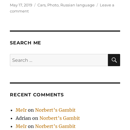
Posted
Categories
May 17, 2019
Cars
,
Photo
,
Russian language
Leave a
on
on
comment
Киянка
и
кипяток
SEARCH ME
SE
Search
for:
RECENT COMMENTS
MeIr
on
Norbert’s Gambit
Adrian
on
Norbert’s Gambit
MeIr
on
Norbert’s Gambit