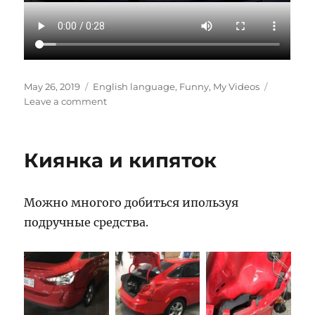
Posted
Categories
May 26, 2019
English language
,
Funny
,
My Videos
on
on
Leave a comment
Almost
won
Киянка и кипяток
Можно многого добиться ипользуя
подручные средства.