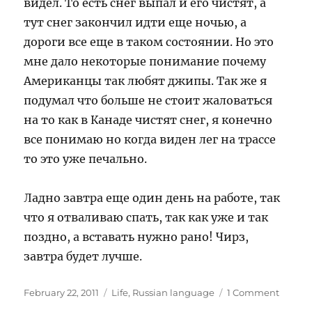
видел. То есть снег выпал и его чистят, а
тут снег закончил идти еще ночью, а
дороги все еще в таком состоянии. Но это
мне дало некоторые понимание почему
Американцы так любят джипы. Так же я
подумал что больше не стоит жаловаться
на то как в Канаде чистят снег, я конечно
все понимаю но когда виден лег на трассе
то это уже печально.
Ладно завтра еще один день на работе, так
что я отваливаю спать, так как уже и так
поздно, а вставать нужно рано! Чирз,
завтра будет лучше.
Posted
Categories
on
February 22, 2011
Life
,
Russian language
1 Comment
on
Первы