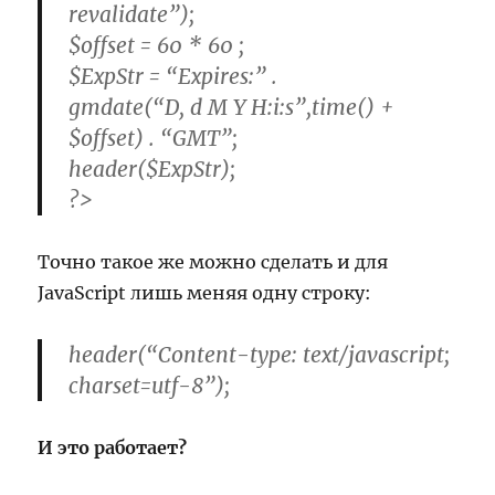
revalidate”);
$offset = 60 * 60 ;
$ExpStr = “Expires:” .
gmdate(“D, d M Y H:i:s”,time() +
$offset) . “GMT”;
header($ExpStr);
?>
Точно такое же можно сделать и для
JavaScript лишь меняя одну строку:
header(“Content-type: text/javascript;
charset=utf-8”);
И это работает?