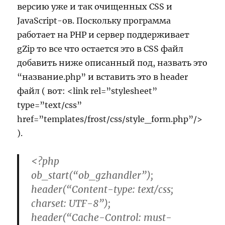
версию уже и так очищенных CSS и
JavaScript-ов. Поскольку программа
работает на PHP и сервер поддерживает
gZip то все что остается это в CSS файл
добавить ниже описанный под, назвать это
“название.php” и вставить это в header
файл ( вот: <link rel=”stylesheet”
type=”text/css”
href=”templates/frost/css/style_form.php”/>
).
<?php
ob_start(“ob_gzhandler”);
header(“Content-type: text/css;
charset: UTF-8”);
header(“Cache-Control: must-