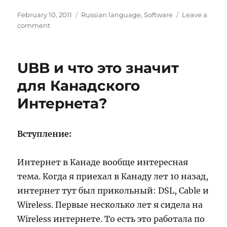
Posted
Categories
February 10, 2011
Russian language
,
Software
Leave a
on
on
comment
Оптимизация
и
паковка
UBB и что это значит
CSS
&
для Канадского
JS
Интернета?
Вступление:
Интернет в Канаде вообще интересная
тема. Когда я приехал в Канаду лет 10 назад,
интернет тут был прикольный: DSL, Cable и
Wireless. Первые несколько лет я сидела на
Wireless интернете. То есть это работала по