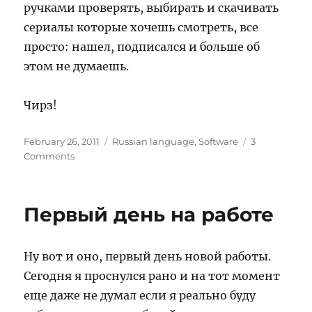
ручками проверять, выбирать и скачивать
сериалы которые хочешь смотреть, все
просто: нашел, подписался и больше об
этом не думаешь.
Чирз!
Posted
Categories
February 26, 2011
Russian language
,
Software
3
on
on
Comments
TV
подписка
Первый день на работе
Ну вот и оно, первый день новой работы.
Сегодня я проснулся рано и на тот момент
еще даже не думал если я реально буду