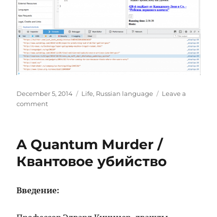
Posted
Categories
December 5, 2014
Life
,
Russian language
Leave a
on
on
comment
Наконец
пятница
–
A Quantum Murder /
отдыхаю!
Квантовое убийство
Введение: