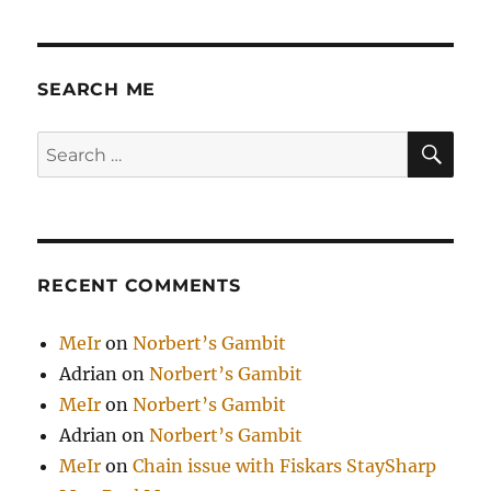
Quantum
Murder
/
Квантовое
SEARCH ME
убийство
SE
Search
for:
RECENT COMMENTS
MeIr
on
Norbert’s Gambit
Adrian
on
Norbert’s Gambit
MeIr
on
Norbert’s Gambit
Adrian
on
Norbert’s Gambit
MeIr
on
Chain issue with Fiskars StaySharp