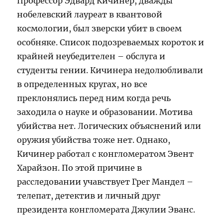
Профессор Эдвард Кичинер, дважды
нобелевский лауреат в квантовой
космологии, был зверски убит в своем
особняке. Список подозреваемых короток и
крайней неубедителен – обслуга и
студенты гении. Кичинера недолюбливали
в определенных кругах, но все
преклонялись перед ним когда речь
заходила о науке и образовании. Мотива
убийства нет. Логических объяснений или
оружия убийства тоже нет. Однако,
Кичинер работал с конгломератом Эвент
Харайзон. По этой причине в
расследовании учавствует Грег Мандел –
телепат, детектив и личный друг
президента конгломерата Джулии Эванс.