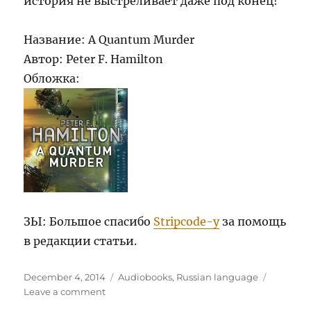
история не выстреливает даже под конец!
Название: A Quantum Murder
Автор: Peter F. Hamilton
Обложка:
ЗЫ: Большое спасибо
Stripcode-у
за помощь
в редакции статьи.
Posted
Categories
December 4, 2014
Audiobooks
,
Russian language
on
on
Leave a comment
A