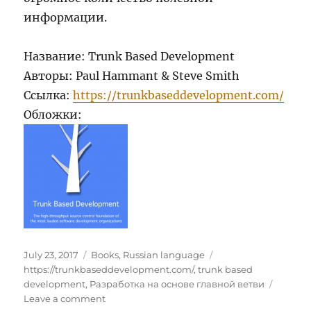
информации.
Название: Trunk Based Development
Авторы: Paul Hammant & Steve Smith
Ссылка:
https://trunkbaseddevelopment.com/
Обложки:
Posted
Categories
Tags
July 23, 2017
Books
,
Russian language
on
https://trunkbaseddevelopment.com/
,
trunk based
development
,
Разработка на основе главной ветви
on
Leave a comment