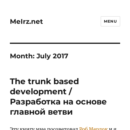
MeIrz.net
MENU
Month:
July 2017
The trunk based
development /
Разработка на основе
главной ветви
Эту книгу мне посоветовал
Роб Мердок
и я