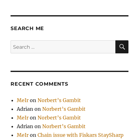
The
trunk
based
development
/
SEARCH ME
Разработка
на
SE
Search
основе
for:
главной
ветви
RECENT COMMENTS
MeIr
on
Norbert’s Gambit
Adrian
on
Norbert’s Gambit
MeIr
on
Norbert’s Gambit
Adrian
on
Norbert’s Gambit
MeIr
on
Chain issue with Fiskars StaySharp