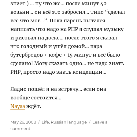
знает ) … ну что же… после минут 40
возьни… он всё это забросил… типо “сделал
всё что мог…”. Пока парень пытался
написать что надо на PHP я слушал музыку
и рисовал на доске… после этого я сказал
что голодный и ушёл домой… пара
бутербродов + кофе + 15 минут и всё было
сделано! Могу сказать одно… не надо знать
PHP, просто надо знать концепции…
Ладно пошёл я на встречу… если она
вообще состоится…
Naysa
ждёт.
Posted
Categories
May 26, 2008
Life
,
Russian language
Leave a
on
on
comment
26