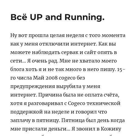
Мая
2008
Всё UP and Running.
/
PHP
SMTP
Ну вот прошла целая неделя с того момента
WP
как у меня отключили интернет. Как вы
можете наблюдать сервак и сайт опять в
сети… Я очень рад. Мне не хватало моего
блога хоть я и не так много в него пишу. 15-
го числа Май 2008 cogeco без
предупреждения вырубила у меня
интернет. Причина была не оплата счёта,
хотя я разговаривал с Cogeco технической
поддержкой на неделе и говорил что
заплачу в пятницу. Пятница был день когда
мне прислали деньги… Я звонил в Кожику