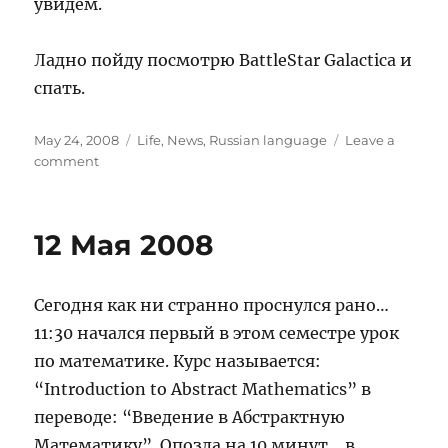
увидем.
Ладно пойду посмотрю BattleStar Galactica и
спать.
Posted
Categories
May 24, 2008
Life
,
News
,
Russian language
Leave a
on
on
comment
Всё
UP
and
12 Мая 2008
Running.
Сегодня как ни странно проснулся рано…
11:30 начался первый в этом семестре урок
по математике. Курс называется:
“Introduction to Abstract Mathematics” в
переводе: “Введение в Абстрактную
Математику”. Опозда на 10 минут… в