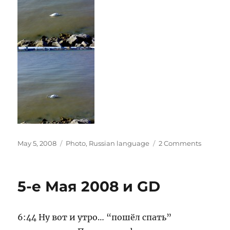
Posted
Categories
on
May 5, 2008
Photo
,
Russian language
2 Comments
on
Просто
Фотки
5-е Мая 2008 и GD
6:44 Ну вот и утро… “пошёл спать”