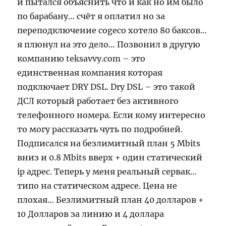
и пытался объяснить что и как но им было
по барабану… счёт я оплатил но за
переподключение cogeco хотело 80 баксов…
я плюнул на это дело… Позвонил в другую
компанию teksavvy.com – это
единственная компания которая
подключает DRY DSL. Dry DSL – это такой
ДСЛ который работает без активного
телефонного номера. Если кому интересно
то могу рассказать чуть по подробней.
Подписался на безлимитный план 5 Mbits
вниз и 0.8 Mbits вверх + один статический
ip адрес. Теперь у меня реальный сервак…
типо на статическом адресе. Цена не
плохая… Безлимитный план 40 долларов +
10 Долларов за линию и 4 доллара