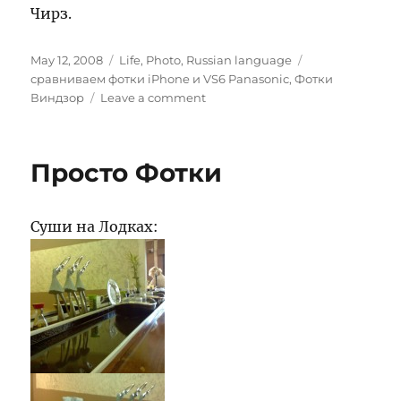
Чирз.
Posted
Categories
Tags
May 12, 2008
Life
,
Photo
,
Russian language
on
сравниваем фотки iPhone и VS6 Panasonic
,
Фотки
on
Виндзор
Leave a comment
12
Мая
2008
Просто Фотки
Суши на Лодках: