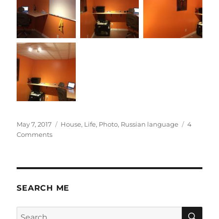
Posted
Categories
May 7, 2017
House
,
Life
,
Photo
,
Russian language
4
on
on
Comments
9
месяцев
медленного
четкого
прогресса
SEARCH ME
SE
Search