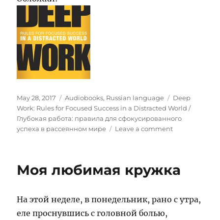
Posted
Categories
Tags
May 28, 2017
Audiobooks
,
Russian language
Deep
on
Work: Rules for Focused Success in a Distracted World /
Глубокая работа: правила для сфокусированного
on
успеха в рассеянном мире
Leave a comment
Deep
Work:
Rules
Моя любимая кружка
for
Focused
Success
На этой неделе, в понедельник, рано с утра,
in
a
еле проснувшись с головной болью,