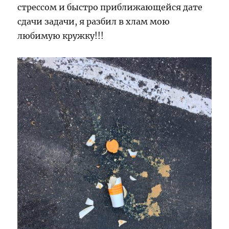
Distracted
стрессом и быстро приближающейся дате
World
сдачи задачи, я разбил в хлам мою
/
Глубокая
любимую кружку!!!
работа:
правила
для
сфокусирова
успеха
в
рассеянном
мире