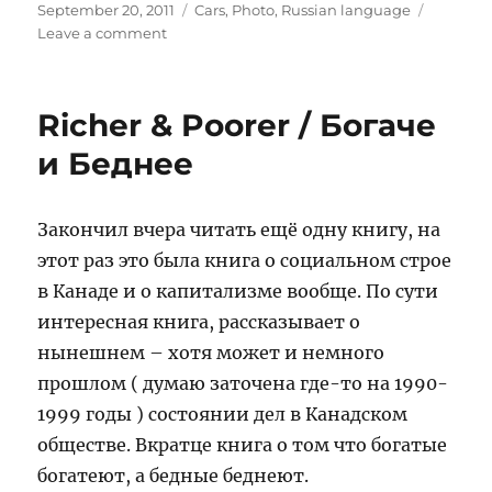
Posted
Categories
September 20, 2011
Cars
,
Photo
,
Russian language
on
on
Leave a comment
Nissan
Leaf
/
Richer & Poorer / Богаче
Ниссан
Леаф
и Беднее
Закончил вчера читать ещё одну книгу, на
этот раз это была книга о социальном строе
в Канаде и о капитализме вообще. По сути
интересная книга, рассказывает о
нынешнем – хотя может и немного
прошлом ( думаю заточена где-то на 1990-
1999 годы ) состоянии дел в Канадском
обществе. Вкратце книга о том что богатые
богатеют, а бедные беднеют.