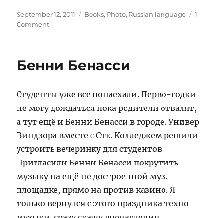
Posted
Categories
September 12, 2011
Books
,
Photo
,
Russian language
1
on
on
Comment
Richer
&
Poorer
Бенни Бенасси
/
Богаче
и
Студенты уже все понаехали. Перво-годки
Беднее
не могу дождаться пока родители отвалят,
а тут ещё и Бенни Бенасси в городе. Универ
Виндзора вместе с Стк. Колледжем решили
устроить вечеринку для студентов.
Пригласили Бенни Бенасси покрутить
музыку на ещё не достроенной муз.
площадке, прямо на против казино. Я
только вернулся с этого праздника техно
музыки, сразу скажу впечатления