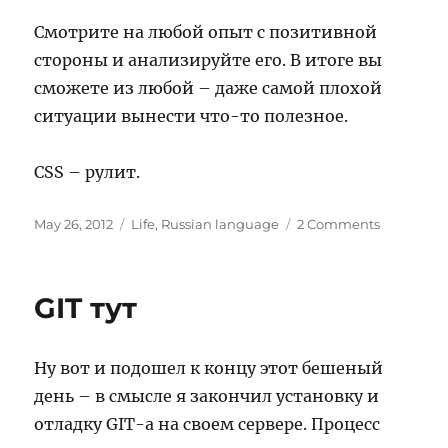
Смотрите на любой опыт с позитивной
стороны и анализируйте его. В итоге вы
сможете из любой – даже самой плохой
ситуации вынести что-то полезное.
CSS – рулит.
Posted
Categories
on
May 26, 2012
Life
,
Russian language
2 Comments
on
Освежил
CSS.
GIT тут
Ну вот и подошел к концу этот бешеный
день – в смысле я закончил установку и
отладку GIT-а на своем сервере. Процесс