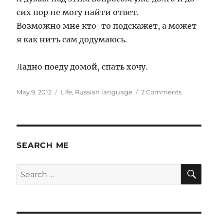
сих пор не могу найти ответ.
Возможно мне кто-то подскажет, а может
я как нить сам додумаюсь.
Ладно поеду домой, спать хочу.
Posted
Categories
on
May 9, 2012
Life
,
Russian language
2 Comments
on
Навязыва
свой
образ
SEARCH ME
SE
Search
for: