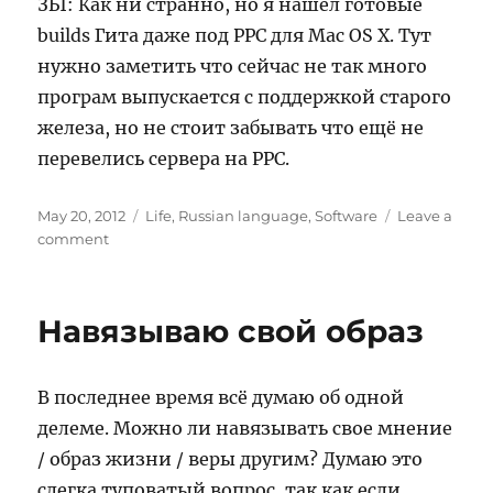
ЗЫ: Как ни странно, но я нашел готовые
builds Гита даже под PPC для Mac OS X. Тут
нужно заметить что сейчас не так много
програм выпускается с поддержкой старого
железа, но не стоит забывать что ещё не
перевелись сервера на PPC.
Posted
Categories
May 20, 2012
Life
,
Russian language
,
Software
Leave a
on
on
comment
GIT
тут
Навязываю свой образ
В последнее время всё думаю об одной
делеме. Можно ли навязывать свое мнение
/ образ жизни / веры другим? Думаю это
слегка туповатый вопрос, так как если