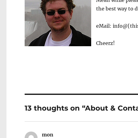
Mean while pleas
the best way to d
eMail: info@[t
Cheerz!
13 thoughts on “About & Cont
mon
says: