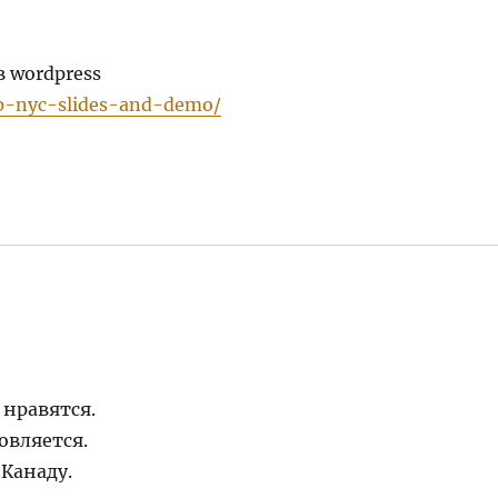
 wordpress
mp-nyc-slides-and-demo/
 нравятся.
овляется.
 Канаду.