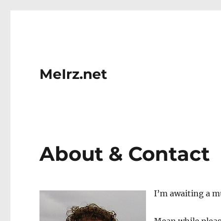
MeIrz.net
About & Contact
I’m awaiting a 