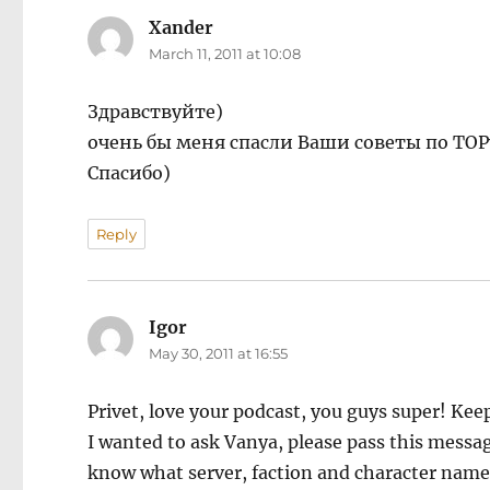
Xander
says:
March 11, 2011 at 10:08
Здравствуйте)
очень бы меня спасли Ваши советы по ТО
Спасибо)
Reply
Igor
says:
May 30, 2011 at 16:55
Privet, love your podcast, you guys super! Keep
I wanted to ask Vanya, please pass this messag
know what server, faction and character name