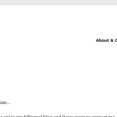
About & 
muse…