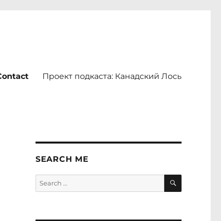
Contact
Проект подкаста: Канадский Лось
SEARCH ME
SEARCH
Search
for: