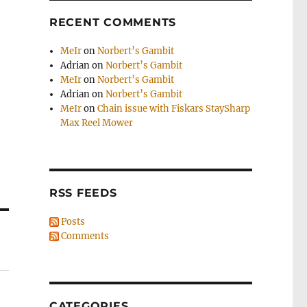
RECENT COMMENTS
MeIr
on
Norbert’s Gambit
Adrian
on
Norbert’s Gambit
MeIr
on
Norbert’s Gambit
Adrian
on
Norbert’s Gambit
MeIr
on
Chain issue with Fiskars StaySharp
Max Reel Mower
RSS FEEDS
Posts
Comments
CATEGORIES