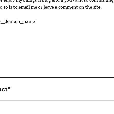
e enjoy my bilingual blog and if you want to contact me,
o so is to email me or leave a comment on the site.
his_domain_name]
act”