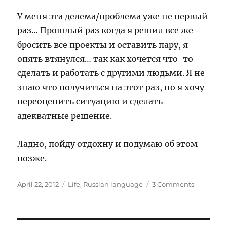
У меня эта делема/проблема уже не первый
раз… Прошлый раз когда я решил все же
бросить все проекты и оставить пару, я
опять втянулся… так как хочется что-то
сделать и работать с другими людьми. Я не
знаю что получиться на этот раз, но я хочу
переоценить ситуацию и сделать
адекватные решение.
Ладно, пойду отдохну и подумаю об этом
позже.
Posted
Categories
on
April 22, 2012
Life
,
Russian language
3 Comments
on
Теряя
себя