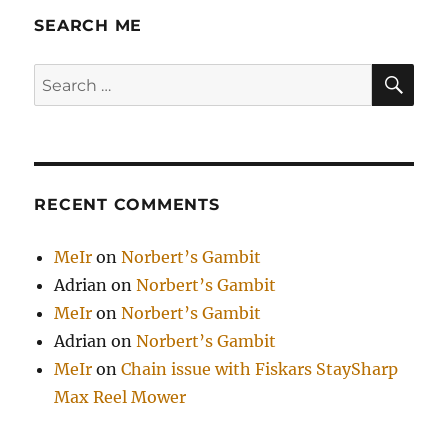
SEARCH ME
SE
Search
for:
RECENT COMMENTS
MeIr
on
Norbert’s Gambit
Adrian
on
Norbert’s Gambit
MeIr
on
Norbert’s Gambit
Adrian
on
Norbert’s Gambit
MeIr
on
Chain issue with Fiskars StaySharp
Max Reel Mower