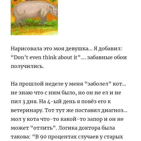
Нарисовала это моя девушка… Я добавил:
“Don’t even think about it”…. забавные обои
получились.
На прошлой неделе у меня “заболел” кот…
не знаю что с ним было, но он не ел и не
пил 3 дня. На 4-ый день я повёз его к
ветеринару. Тот тут же поставил диагноз…
мол у кота что-то какой-то запор и он не
может “отлить”. Логика доктора была
такова: “В 90 процентах случаев у старых