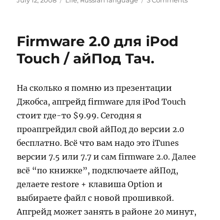
July 12, 2008
Life
,
Russian language
3 Comments
on
11
Июля
2008
Firmware 2.0 для iPod
Touch / айПод Тач.
На сколько я помню из презентации
Джобса, апгрейд firmware для iPod Touch
стоит где-то $9.99. Сегодня я
проапгрейдил свой айПод до версии 2.0
бесплатно. Всё что вам надо это iTunes
версии 7.5 или 7.7 и сам firmware 2.0. Далее
всё “по книжке”, подключаете айПод,
делаете restore + клавиша Option и
выбираете файл с новой прошивкой.
Апгрейд может занять в районе 20 минут,