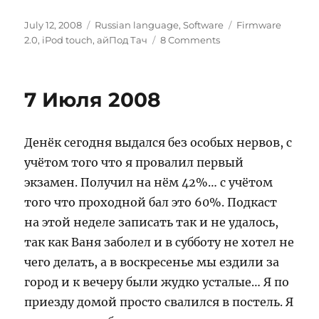
Posted
Categories
Tags
July 12, 2008
Russian language
,
Software
Firmware
on
on
2.0
,
iPod touch
,
айПод Тач
8 Comments
Firmware
2.0
для
7 Июля 2008
iPod
Touch
/
Денёк сегодня выдался без особых нервов, с
айПод
Тач.
учётом того что я провалил первый
экзамен. Получил на нём 42%… с учётом
того что проходной бал это 60%. Подкаст
на этой неделе записать так и не удалось,
так как Ваня заболел и в субботу не хотел не
чего делать, а в воскресенье мы ездили за
город и к вечеру были жудко усталые… Я по
приезду домой просто свалился в постель. Я