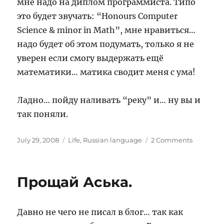
мне надо на диплом программиста. Типо
это будет звучать: “Honours Computer
Science & minor in Math”, мне нравиться…
надо будет об этом подумать, только я не
уверен если смогу выдержать ещё
математики… матика сводит меня с ума!
Ладно… пойду наливать “реку” и… ну вы и
так поняли.
Posted
Categories
on
July 29, 2008
Life
,
Russian language
2 Comments
on
29
Июля
2008
Прощай Аська.
Давно не чего не писал в блог… так как