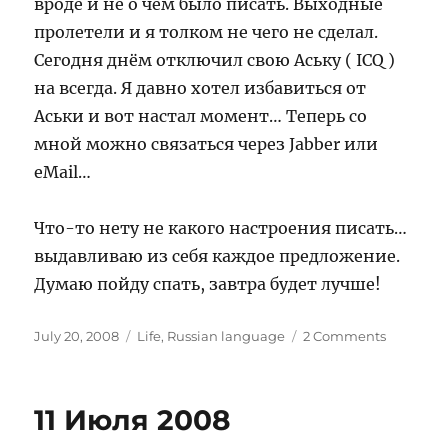
вроде и не о чем было писать. Выходные
пролетели и я толком не чего не сделал.
Сегодня днём отключил свою Аську ( ICQ )
на всегда. Я давно хотел избавиться от
Аськи и вот настал момент… Теперь со
мной можно связаться через Jabber или
eMail…
Что-то нету не какого настроения писать…
выдавливаю из себя каждое предложение.
Думаю пойду спать, завтра будет лучше!
Posted
Categories
on
July 20, 2008
Life
,
Russian language
2 Comments
on
Прощай
Аська.
11 Июля 2008