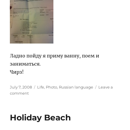
Ладно пойду я приму ванну, поем и
заниматься.
Чирз!
Posted
Categories
July 7, 2008
Life
,
Photo
,
Russian language
Leave a
on
on
comment
7
Июля
2008
Holiday Beach