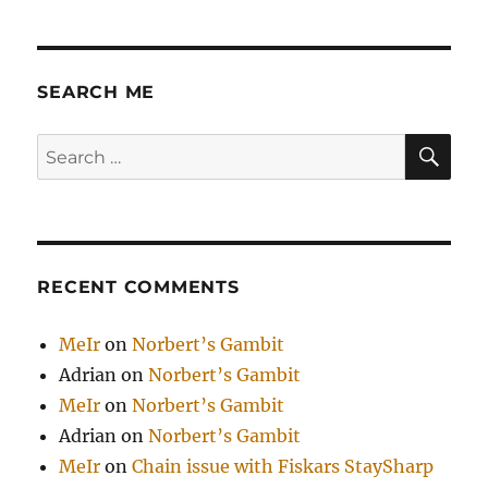
iRobot
530
SEARCH ME
SE
Search
for:
RECENT COMMENTS
MeIr
on
Norbert’s Gambit
Adrian
on
Norbert’s Gambit
MeIr
on
Norbert’s Gambit
Adrian
on
Norbert’s Gambit
MeIr
on
Chain issue with Fiskars StaySharp