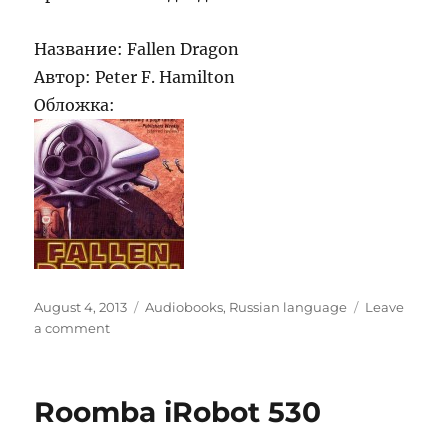
Название: Fallen Dragon
Автор: Peter F. Hamilton
Обложка:
Posted
Categories
August 4, 2013
Audiobooks
,
Russian language
Leave
on
on
a comment
Павший
Дракон
/
Roomba iRobot 530
Fallen
Dragon