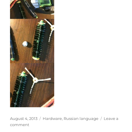
Posted
Categories
August 4, 2013
Hardware
,
Russian language
Leave a
on
on
comment
Roomba