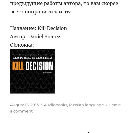
предыдущие работы автора, то вам скорее
всего понравиться и эта.
Название: Kill Decision
Автор: Daniel Suarez
Обложка:
Posted
Categories
August 15, 2013
Audiobooks
,
Russian language
Leave
on
on
a comment
Kill
Decision
/