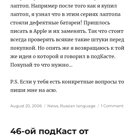
лаптоп. Например после того как я купил
лаптоп, я узнал что в этим сериях лаптопа
стояли дефектные батареи! Пришлось
писать в Apple и их заменять. Так что стоит
всегда проверять всякие такие штуки перед
покупкой. Но опять же я возвращаюсь к той
же идеи о которой я говорил в подКасте.
Покупай то что нужно…
P.S. Если у тебя есть конкретные вопросы то
пиши мне на асю.
Posted
Categories
on
August 20, 2006
News
,
Russian language
1 Comment
on
Отве
для
Elvin-
46-ой подКаст от
а