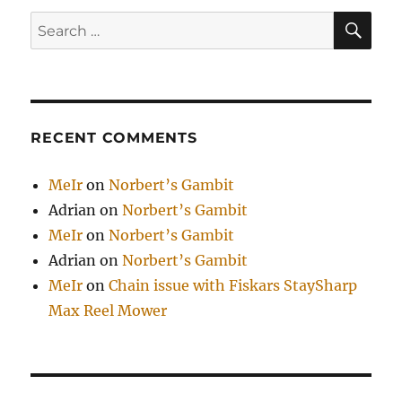
SE
Search
for:
RECENT COMMENTS
MeIr
on
Norbert’s Gambit
Adrian
on
Norbert’s Gambit
MeIr
on
Norbert’s Gambit
Adrian
on
Norbert’s Gambit
MeIr
on
Chain issue with Fiskars StaySharp
Max Reel Mower