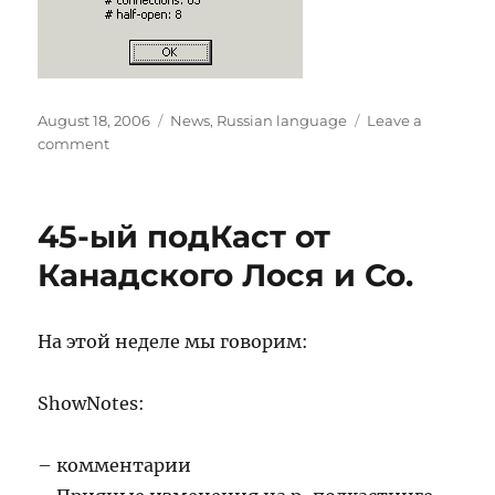
Posted
Categories
August 18, 2006
News
,
Russian language
Leave a
on
on
comment
Статистика
траффика
за
45-ый подКаст от
последнии
34
Канадского Лося и Со.
дня.
На этой неделе мы говорим:
ShowNotes:
– комментарии