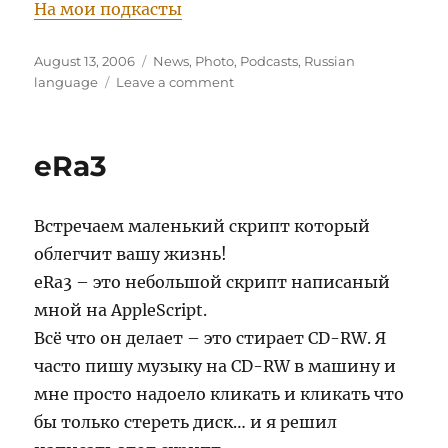
На мои подкасты
Posted
Categories
August 13, 2006
News
,
Photo
,
Podcasts
,
Russian
on
on
language
Leave a comment
45-
ый
подКаст
eRa3
от
Канадского
Лося
Встречаем маленький скрипт который
и
Со.
облегчит вашу жизнь!
eRa3 – это небольшой скрипт написаный
мной на AppleScript.
Всё что он делает – это стирает CD-RW. Я
часто пишу музыку на CD-RW в машину и
мне просто надоело кликать и кликать что
бы только стереть диск… и я решил