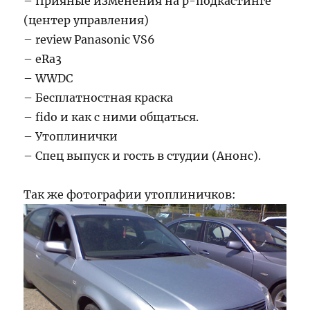
– Прияные изменения на р-подкастинге
(центер управления)
– review Panasonic VS6
– eRa3
– WWDC
– Бесплатностная краска
– fido и как с ними общаться.
– Утоплинички
– Спец выпуск и гость в студии (Анонс).
Так же фотографии утоплиничков: