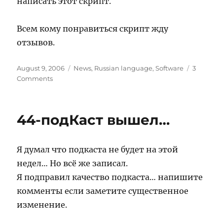
написать этот скрипт.
Всем кому понравиться скрипт жду
отзывов.
Posted
Categories
August 9, 2006
News
,
Russian language
,
Software
3
on
on
Comments
eRa3
44-подКаст вышел…
Я думал что подкаста не будет на этой
недел… Но всё же записал.
Я подправил качество подкаста… напишите
комменты если заметите существенное
изменение.