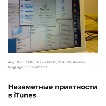
Posted
Categories
August 20, 2006
News
,
Photo
,
Podcasts
,
Russian
on
on
language
2 Comments
46-
ой
подКаст
Незаметные приятности
от
Канадского
в iTunes
Лося