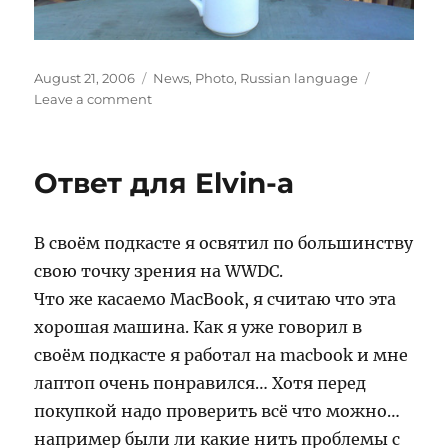
Posted
Categories
August 21, 2006
News
,
Photo
,
Russian language
on
on
Leave a comment
Студенчество…
Ответ для Elvin-а
В своём подкасте я освятил по большинству
свою точку зрения на WWDC.
Что же касаемо MacBook, я считаю что эта
хорошая машина. Как я уже говорил в
своём подкасте я работал на macbook и мне
лаптоп очень понравился… Хотя перед
покупкой надо проверить всё что можно…
например были ли какие нить проблемы с