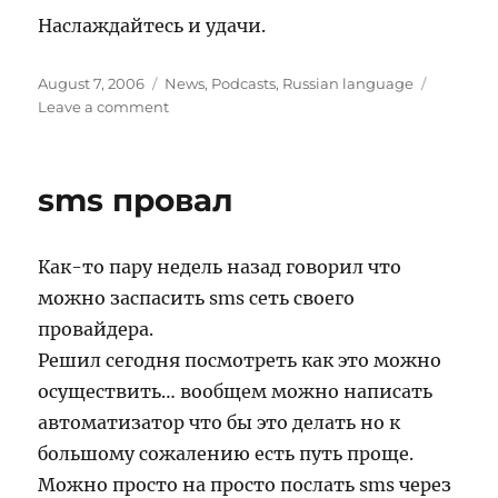
Наслаждайтесь и удачи.
Posted
Categories
August 7, 2006
News
,
Podcasts
,
Russian language
on
on
Leave a comment
44-
подКаст
вышел…
sms провал
Как-то пару недель назад говорил что
можно заспасить sms сеть своего
провайдера.
Решил сегодня посмотреть как это можно
осуществить… вообщем можно написать
автоматизатор что бы это делать но к
большому сожалению есть путь проще.
Можно просто на просто послать sms через