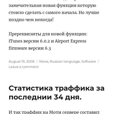
замечательная новая функция которую
стоило сделать с самого начала. Но лучше
поздно чем некогда!
Пререквизиты для новой функции:
iTunes версии 6.0.2 и Airport Express
firmware версии 6.3
Posted
Categories
August 19, 2006
News
,
Russian language
,
Software
on
on
Leave a comment
Незаметные
приятности
в
Статистика траффика за
iTunes
последнии 34 дня.
И так траффик на Моти сервере составил