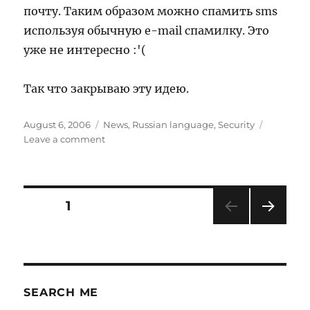
почту. Таким образом можно спамить sms
используя обычную e-mail спамилку. Это
уже не интересно :'(
Так что закрываю эту идею.
Posted
Categories
August 6, 2006
News
,
Russian language
,
Security
on
on
Leave a comment
sms
провал
Posts
PAGE
1
NEXT
pagination
PAG
E
SEARCH ME