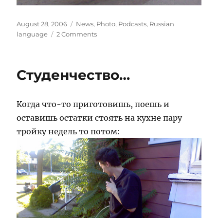
Posted
Categories
August 28, 2006
News
,
Photo
,
Podcasts
,
Russian
on
on
language
2 Comments
47-
ой
подКаст
Студенчество…
от
Канадского
Лося
Когда что-то приготовишь, поешь и
и
Со.
оставишь остатки стоять на кухне пару-
тройку недель то потом: