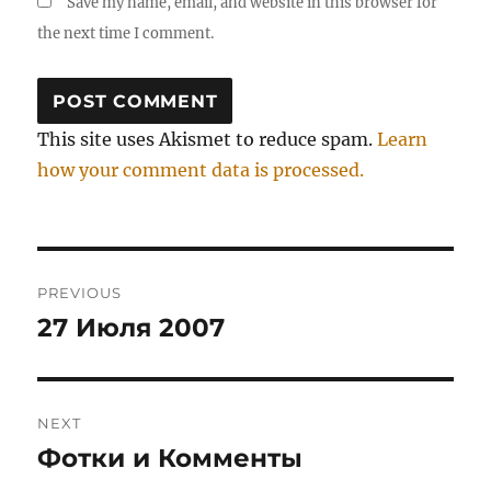
Save my name, email, and website in this browser for
the next time I comment.
This site uses Akismet to reduce spam.
Learn
how your comment data is processed.
Post
PREVIOUS
navigation
27 Июля 2007
Previous
post:
NEXT
Фотки и Комменты
Next
post: