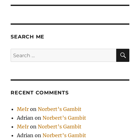
SEARCH ME
SE
Search
for:
RECENT COMMENTS
MeIr
on
Norbert’s Gambit
Adrian
on
Norbert’s Gambit
MeIr
on
Norbert’s Gambit
Adrian
on
Norbert’s Gambit