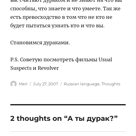
вас считают дураком и не знают на что вы
способны, что знаете и что умеете. Так же
есть превосходство в том что не кто не
будет пытаться узнать кто и что вы.
Становимся дураками.
P.S. Советую посмотреть фильмы Usual
Suspects и Revolver
Author
Posted
Categories
MeIr
July 27, 2007
Russian language
,
Thoughts
on
2 thoughts on “А ты дурак?”