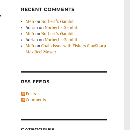
RECENT COMMENTS
у
MeIr
on
Norbert’s Gambit
Adrian
on
Norbert’s Gambit
MeIr
on
Norbert’s Gambit
Adrian
on
Norbert’s Gambit
MeIr
on
Chain issue with Fiskars StaySharp
Max Reel Mower
RSS FEEDS
Posts
Comments
CATEGORIES