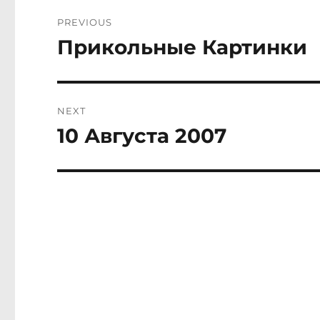
Post
PREVIOUS
navigation
Прикольные Картинки
Previous
post:
NEXT
10 Августа 2007
Next
post: