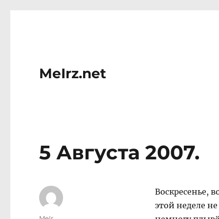
MeIrz.net
5 Августа 2007.
Воскресенье, в
этой неделе не 
Author
MeIr