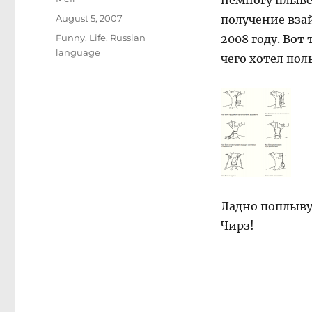
немногу плывёт
Posted
August 5, 2007
получение взай
on
Categories
Funny
,
Life
,
Russian
2008 году. Вот
language
чего хотел пол
Ладно поплыву
Чирз!