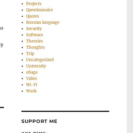
Projects
Questionnaire
Quotes
Russian language
ло
Security
Software
Theories
му
Thoughts
Trip
Uncategorized
University
uSaga
Video
Wi-Fi
Work
SUPPORT ME