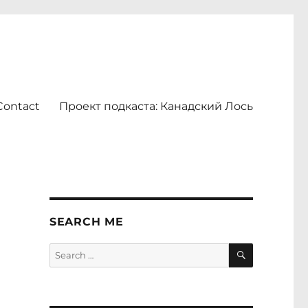
Contact
Проект подкаста: Канадский Лось
SEARCH ME
SEARCH
Search
for: