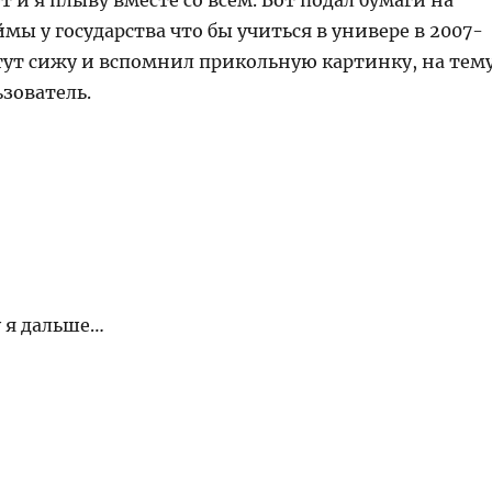
 и я плыву вместе со всем. Вот подал бумаги на
мы у государства что бы учиться в универе в 2007-
 тут сижу и вспомнил прикольную картинку, на тем
ьзователь.
 я дальше…