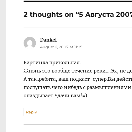
2 thoughts on “5 Августа 2007
Dankel
says:
August 6, 2007 at 11:25
Картинка прикольная.
Жизнь это вообще течение реки….Эх, не до
А так..ребята, ваш подкаст-супер.Вы дейст
послушать чего нибудь с размышлениями 
опаздывает.Удачи вам!=)
Reply