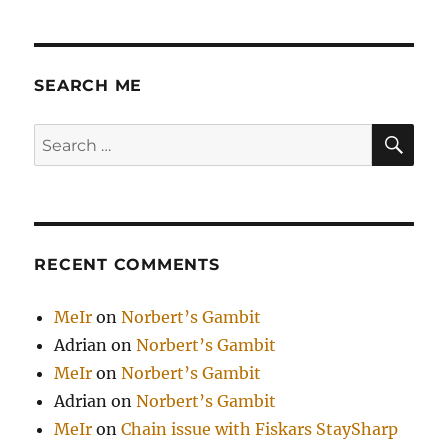
SEARCH ME
SE
Search
for:
RECENT COMMENTS
MeIr
on
Norbert’s Gambit
Adrian
on
Norbert’s Gambit
MeIr
on
Norbert’s Gambit
Adrian
on
Norbert’s Gambit
MeIr
on
Chain issue with Fiskars StaySharp