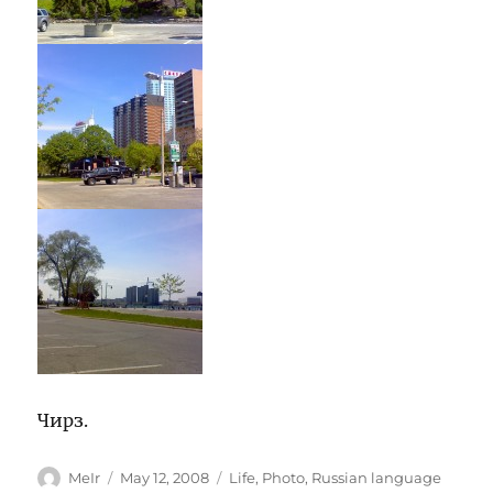
Чирз.
Author
Posted
Categories
MeIr
May 12, 2008
Life
,
Photo
,
Russian language