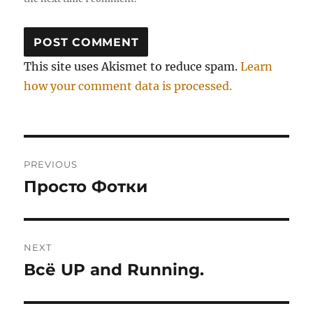
This site uses Akismet to reduce spam.
Learn
how your comment data is processed.
Post
PREVIOUS
navigation
Просто Фотки
Previous
post:
NEXT
Всё UP and Running.
Next
post: