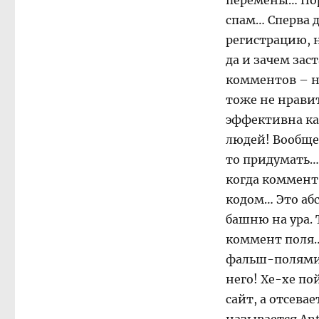
перемены… Пора
спам… Сперва 
регистрацию, н
да и зачем зас
комментов – не
тоже не нравит
эффективна ка
людей! Вообще
то придумать…
когда коммент
кодом… Это абс
башню на ура. 
коммент поля…
фальш-полями, 
него! Хе-хе по
сайт, а отсева