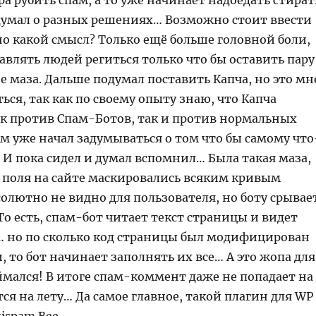
 рубить спам, а то уже начинает надоедать стират
думал о разных решениях… Возможно стоит ввести
о какой смысл? Только ещё больше головной боли,
тавлять людей региться только что бы оставить пару
 маза. Дальше подумал поставить Капча, но это мн
ься, так как по своему опыту знаю, что Капча
к против Спам-Ботов, так и против нормальных
м уже начал задумываться о том что бы самому что
 И пока сидел и думал вспомнил… Была такая маза,
 поля на сайте маскировались всяким кривым
олютно не видно для пользователя, но боту срывае
То есть, спам-бот читает текст страницы и видет
 но по сколько код страницы был модифицирован
то бот начинает заполнять их все… А это жопа для
ймался! В итоге спам-коммент даже не попадает на
ется на лету… Да самое главное, такой плагин для WP