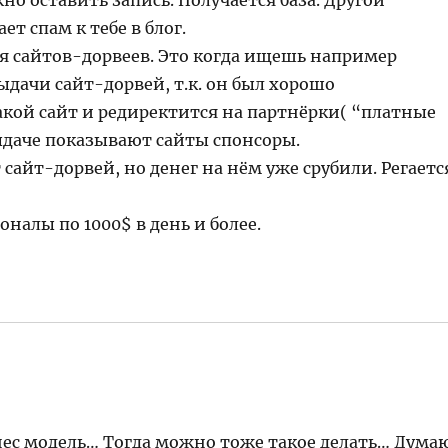
о оставить запись. Получается база. Другой
ет спам к тебе в блог.
ля сайтов-дорвеев. Это когда ищешь например
ыдачи сайт-дорвей, т.к. он был хорошо
акой сайт и редиректится на партнёрки( “платные
ыдаче показывают сайты спонсоры.
сайт-дорвей, но денег на нём уже срубили. Регаетс
налы по 1000$ в день и более.
знес модель… Тогда можно тоже такое делать… Дума