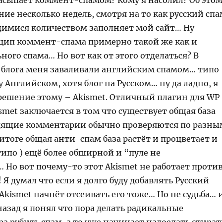
асыпает коммент-спамом? Кому я насолил? Об это
ние несколько недель, смотря на то как русский спа
имися количеством заполняет мой сайт… Ну
ип коммент-спама примерно такой же как и
ого спама… Но вот как от этого отделаться? В
 блога меня заваливали английским спамом… типо
 Английском, хотя блог на Русском… ну да ладно, я
решение этому – Akismet. Отличный плагин для WP
ismet заключается в том что существует общая база
дящие комментарии обычно проверяются по разны
тоге общая анти-спам база растёт и процветает и
типо ) ещё более обширной и “пуле не
 Но вот почему-то этот Akismet не работает проти
! Я думал что если я долго буду добавлять Русский
о Akismet начнёт отсеивать его тоже… Но не судьба… 
назад я понял что пора делать радикальные