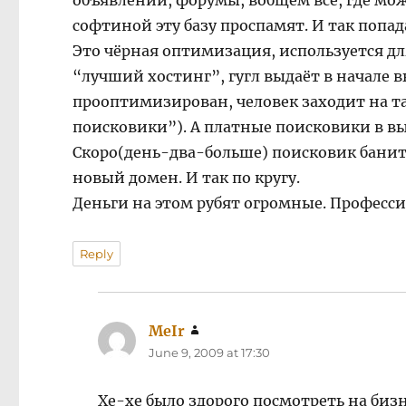
объявлений, форумы, вобщем всё, где можн
софтиной эту базу проспамят. И так попада
Это чёрная оптимизация, используется д
“лучший хостинг”, гугл выдаёт в начале в
прооптимизирован, человек заходит на т
поисковики”). А платные поисковики в в
Скоро(день-два-больше) поисковик банит 
новый домен. И так по кругу.
Деньги на этом рубят огромные. Профессио
Reply
MeIr
says:
June 9, 2009 at 17:30
Хе-хе было здорого посмотреть на би