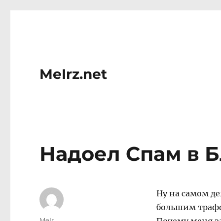
MeIrz.net
Надоел Спам в Б
Ну на самом де
большим трафф
Author
MeIr