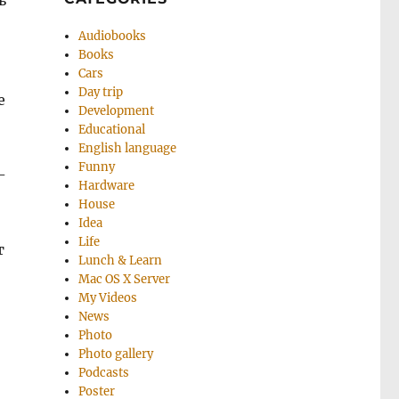
ь
Audiobooks
Books
Cars
Day trip
е
Development
Educational
English language
Funny
-
Hardware
House
Idea
Life
т
Lunch & Learn
Mac OS X Server
My Videos
News
Photo
Photo gallery
Podcasts
Poster