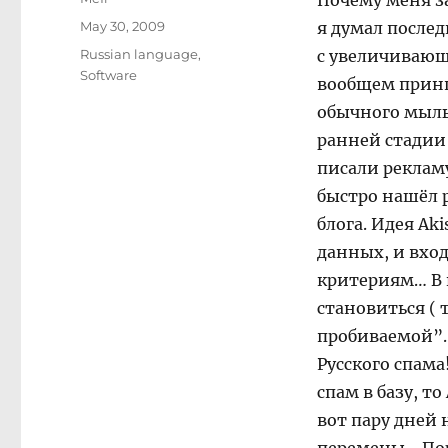
Почему меня з
Posted
May 30, 2009
я думал послед
on
Categories
Russian language
,
с увеличивающ
Software
вообщем принц
обычного мыльн
ранней стадии
писали рекламу
быстро нашёл 
блога. Идея Ak
данных, и вхо
критериям… В и
становиться ( 
пробиваемой”…
Русского спама
спам в базу, т
вот пару дней 