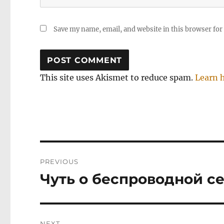
Save my name, email, and website in this browser for
This site uses Akismet to reduce spam.
Learn 
Post
PREVIOUS
navigation
Чуть о беспроводной се
Previous
post:
NEXT