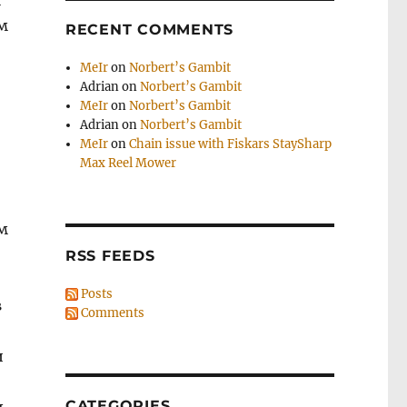
м
м
RECENT COMMENTS
MeIr
on
Norbert’s Gambit
Adrian
on
Norbert’s Gambit
MeIr
on
Norbert’s Gambit
Adrian
on
Norbert’s Gambit
MeIr
on
Chain issue with Fiskars StaySharp
Max Reel Mower
м
RSS FEEDS
Posts
в
Comments
и
CATEGORIES