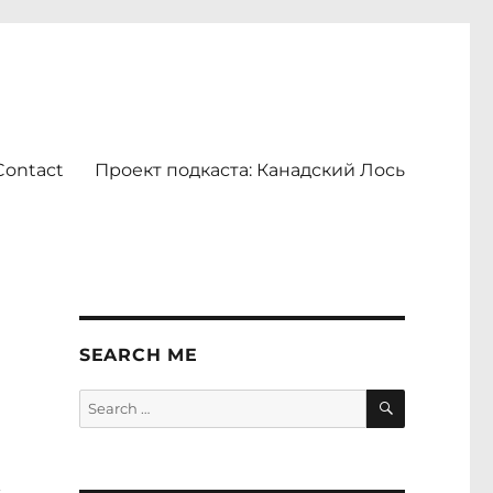
Contact
Проект подкаста: Канадский Лось
SEARCH ME
SEARCH
Search
for: