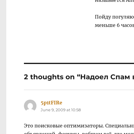
называется Ant
Пойду погуляю 
меньше 6 часо
2 thoughts on “Надоел Спам 
5p1tFIRe
says:
June 9, 2009 at 10:58
Это поисковые оптимизаторы. Специальн