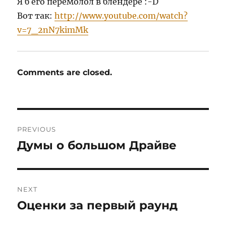
Я б его перемолол в блендере :-D
Вот так:
http://www.youtube.com/watch?
v=7_2nN7kimMk
Comments are closed.
Post
PREVIOUS
navigation
Думы о большом Драйве
Previous
post:
NEXT
Оценки за первый раунд
Next
post: