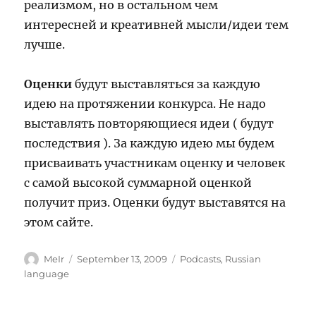
реализмом, но в остальном чем
интересней и креативней мысли/идеи тем
лучше.
Оценки
будут выставляться за каждую
идею на протяжении конкурса. Не надо
выставлять повторяющиеся идеи ( будут
последствия ). За каждую идею мы будем
присваивать участникам оценку и человек
с самой высокой суммарной оценкой
получит приз. Оценки будут выставятся на
этом сайте.
Author
Posted
Categories
MeIr
September 13, 2009
Podcasts
,
Russian
on
language