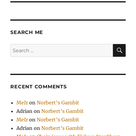
SEARCH ME
SE
Search
for:
RECENT COMMENTS
MeIr
on
Norbert’s Gambit
Adrian
on
Norbert’s Gambit
MeIr
on
Norbert’s Gambit
Adrian
on
Norbert’s Gambit