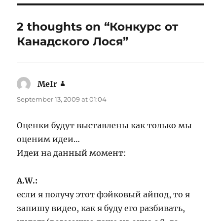
2 thoughts on “Конкурс от
Канадского Лося”
MeIr
says:
September 13, 2009 at 01:04
Оценки будут выставлены как только мы
оценим идеи…
Идеи на данный момент:
A.W.:
если я получу этот фэйковый айпод, то я
запишу видео, как я буду его разбивать,