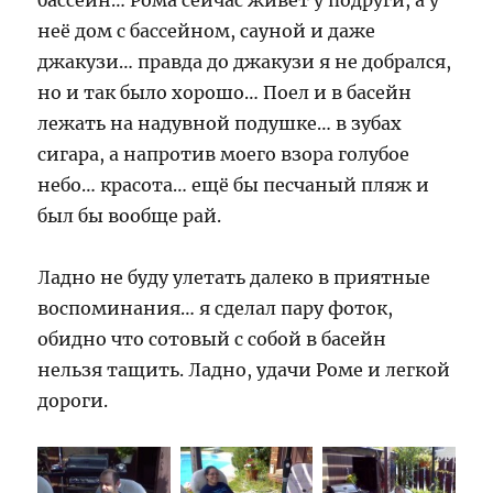
бассейн… Рома сейчас живет у подруги, а у
неё дом с бассейном, сауной и даже
джакузи… правда до джакузи я не добрался,
но и так было хорошо… Поел и в басейн
лежать на надувной подушке… в зубах
сигара, а напротив моего взора голубое
небо… красота… ещё бы песчаный пляж и
был бы вообще рай.
Ладно не буду улетать далеко в приятные
воспоминания… я сделал пару фоток,
обидно что сотовый с собой в басейн
нельзя тащить. Ладно, удачи Роме и легкой
дороги.