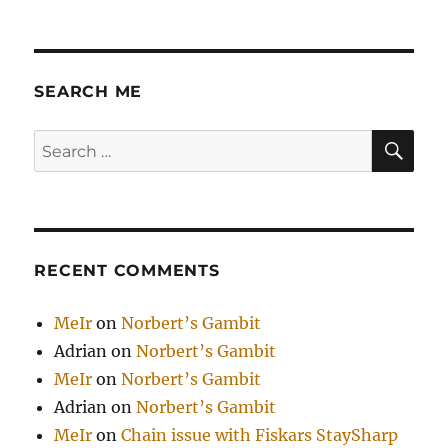
SEARCH ME
SE
Search
for:
RECENT COMMENTS
MeIr
on
Norbert’s Gambit
Adrian
on
Norbert’s Gambit
MeIr
on
Norbert’s Gambit
Adrian
on
Norbert’s Gambit
MeIr
on
Chain issue with Fiskars StaySharp