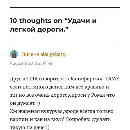
10 thoughts on “Удачи и
легкой дороги.”
Burn-e aka geka19
says:
August 8, 2010 at 14:48
Друг в США говорит,что Калифорния-LAME
если нет много денег,там все красиво и
т.п,но все очень дорого,спроси у Ромы что
он думает :)
Хм жареная кукуруза,вроде всегда только
варили,и как на вкус? Попробую сделать
такую на даче :)