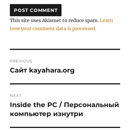
This site uses Akismet to reduce spam.
Learn
how your comment data is processed.
Post
PREVIOUS
navigation
Сайт kayahara.org
Previous
post:
NEXT
Inside the PC / Персональный
Next
post:
компьютер изнутри