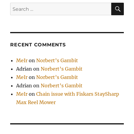
SE
Search
for:
RECENT COMMENTS
MeIr
on
Norbert’s Gambit
Adrian
on
Norbert’s Gambit
MeIr
on
Norbert’s Gambit
Adrian
on
Norbert’s Gambit
MeIr
on
Chain issue with Fiskars StaySharp
Max Reel Mower