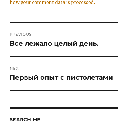
how your comment data is processed.
Post
PREVIOUS
navigation
Все лежало целый день.
Previous
post:
NEXT
Первый опыт с пистолетами
Next
post:
SEARCH ME