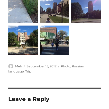
Author
Posted
Categories
MeIr
September 15, 2012
Photo
,
Russian
on
language
,
Trip
Leave a Reply