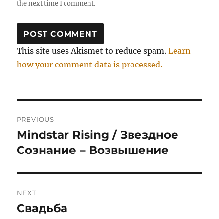
the next time I comment.
This site uses Akismet to reduce spam.
Learn
how your comment data is processed.
Post
PREVIOUS
navigation
Mindstar Rising / Звездное
Previous
post:
Сознание – Возвышение
NEXT
Свадьба
Next