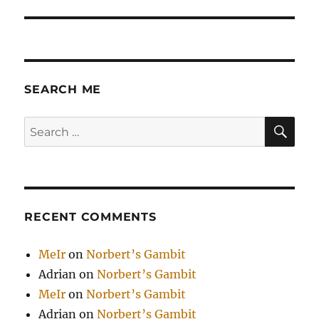
post:
SEARCH ME
SE
Search
for:
RECENT COMMENTS
MeIr
on
Norbert’s Gambit
Adrian
on
Norbert’s Gambit
MeIr
on
Norbert’s Gambit
Adrian
on
Norbert’s Gambit