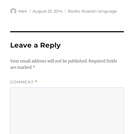
Author
Posted
Categories
MeIr
August 25, 2014
Books
,
Russian language
on
Leave a Reply
Your email address will not be published.
Required fields
are marked
*
COMMENT
*