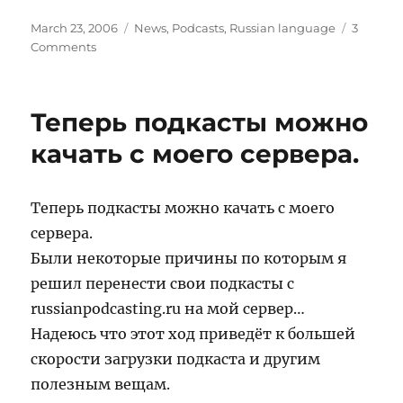
Posted
Categories
March 23, 2006
News
,
Podcasts
,
Russian language
3
on
on
Comments
Обратно
на
russianpodcasting
Теперь подкасты можно
качать с моего сервера.
Теперь подкасты можно качать с моего
сервера.
Были некоторые причины по которым я
решил перенести свои подкасты с
russianpodcasting.ru на мой сервер…
Надеюсь что этот ход приведёт к большей
скорости загрузки подкаста и другим
полезным вещам.