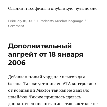
Ссылки и rss фиды я опубликую чуть позже.
Posted
Categories
February 18, 2006
Podcasts
,
Russian language
1
on
on
Comment
Теперь
подкасты
можно
Дополнительный
качать
с
апгрейт от 18 января
моего
2006
сервера.
Добавлен новый хард на 40 гигов для
бэкапа. Так же установлен ATA контроллер
от компании Maxtor так как не хватало
шлейфов. Так же пришлось сделать
дополнительное питание… так как тоже не