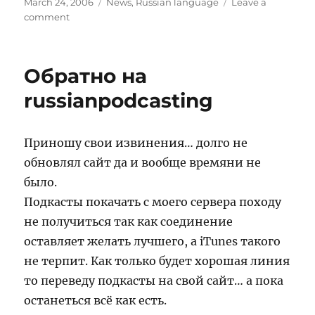
Posted
Categories
March 24, 2006
News
,
Russian language
Leave a
on
on
comment
Новый
проект
на
Обратно на
подходе.
russianpodcasting
Приношу свои извинения… долго не
обновлял сайт да и вообще времяни не
было.
Подкасты покачать с моего сервера походу
не получиться так как соединение
оставляет желать лучшего, а iTunes такого
не терпит. Как только будет хорошая линия
то переведу подкасты на свой сайт… а пока
останеться всё как есть.