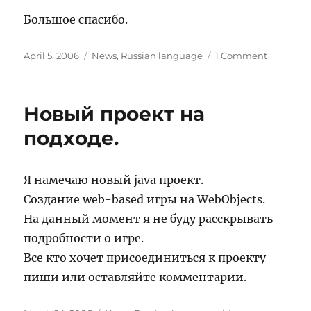
Большое спасибо.
Posted
Categories
on
April 5, 2006
News
,
Russian language
1 Comment
on
Upgrade
моего
сайта
Новый проект на
подходе.
Я намечаю новый java проект.
Создание web-based игры на WebObjects.
На данный момент я не буду расскрывать
подробности о игре.
Все кто хочет присоединиться к проекту
пиши или оставляйте комментарии.