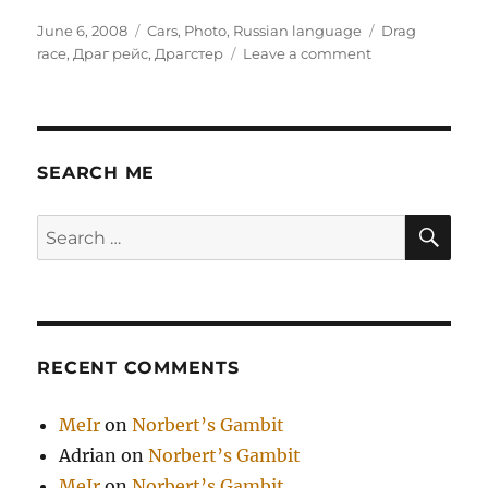
Posted
Categories
Tags
June 6, 2008
Cars
,
Photo
,
Russian language
Drag
on
on
race
,
Драг рейс
,
Драгстер
Leave a comment
Драгстер
SEARCH ME
SE
Search
for:
RECENT COMMENTS
MeIr
on
Norbert’s Gambit
Adrian
on
Norbert’s Gambit
MeIr
on
Norbert’s Gambit