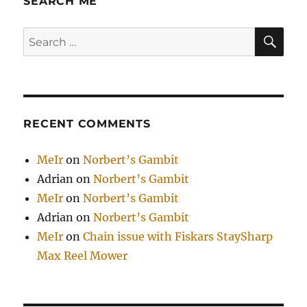
SEARCH ME
летний
МакБук
SE
Search
Про?
for:
RECENT COMMENTS
MeIr
on
Norbert’s Gambit
Adrian
on
Norbert’s Gambit
MeIr
on
Norbert’s Gambit
Adrian
on
Norbert’s Gambit
MeIr
on
Chain issue with Fiskars StaySharp
Max Reel Mower