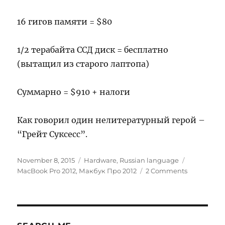
16 гигов памяти = $80
1/2 терабайта ССД диск = бесплатно
(вытащил из старого лаптопа)
Суммарно = $910 + налоги
Как говорил один нелитературный герой –
“Грейт Суксесс”.
Posted
Categories
Tags
November 8, 2015
Hardware
,
Russian language
on
on
MacBook Pro 2012
,
Макбук Про 2012
2 Comments
Почему
я
купил
3-
х