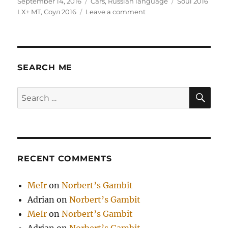
Posted
Categories
Tags
September 14, 2016
Cars
,
Russian language
Soul 2016
on
on
LX+ MT
,
Соул 2016
Leave a comment
Kia
Soul
2016
LX+
MT
SEARCH ME
SE
Search
for:
RECENT COMMENTS
MeIr
on
Norbert’s Gambit
Adrian
on
Norbert’s Gambit
MeIr
on
Norbert’s Gambit
Adrian
on
Norbert’s Gambit