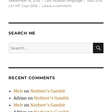
Posted
Categories
Tags
September 14, 2016
Cars
,
Russian language
Soul 2016
on
on
LX+ MT
,
Соул 2016
Leave a comment
Kia
Soul
2016
LX+
MT
SEARCH ME
SE
Search
for:
RECENT COMMENTS
MeIr
on
Norbert’s Gambit
Adrian
on
Norbert’s Gambit
MeIr
on
Norbert’s Gambit
Adrian
on
Norbert’s Gambit