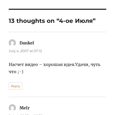
13 thoughts on “4-ое Июля”
Dankel
says:
July 4, 2007 at 07:12
Насчет видео – хорошая идея.Удачи, чуть
что ;-)
Reply
MeIr
says: