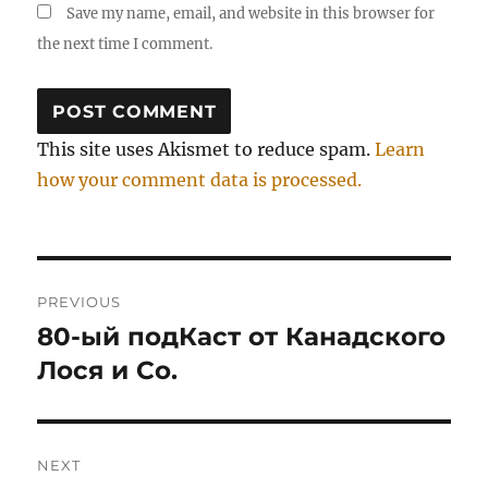
Save my name, email, and website in this browser for
the next time I comment.
This site uses Akismet to reduce spam.
Learn
how your comment data is processed.
Post
PREVIOUS
navigation
80-ый подКаст от Канадского
Previous
post:
Лося и Со.
NEXT