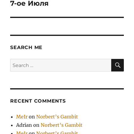
7-ое Июля
Next
post:
SEARCH ME
SE
Search
for:
RECENT COMMENTS
MeIr
on
Norbert’s Gambit
Adrian
on
Norbert’s Gambit
MeIr
on
Norbert’s Gambit