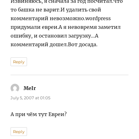
Извиняюсь, я сначала за год посчитал.Что
то башка не варит.И удалить свой
комментарий невозможно.wordpress
придумали евреи.А я невовремя заметил
ошибку, и остановил загрузку…А
комментарий дошел.Вот досада.
Reply
MeIr
says:
July 5, 2007 at 01:05
А при чём тут Евреи?
Reply