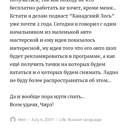
бесплатно работать не хочет, кроме меня…
Кстати я делаю подкаст “Канадский Лось”
уже почти 2 года. Сегодня я говорил с один
начальником из маленькой авто
мастерской и ему идея показалось
интересной, ну идея того что его авто шоп
будет рекламироваться в программе, а как
ещё получить тачки на которых будем
кататься и о которых будем снимать. Ладно
не буду более распространяться об этом…
Да и вообще пора идти спать…
Всем удачи, Чирз!
Author
Posted
Categories
MeIr
July 4, 2007
Life
,
Russian language
on