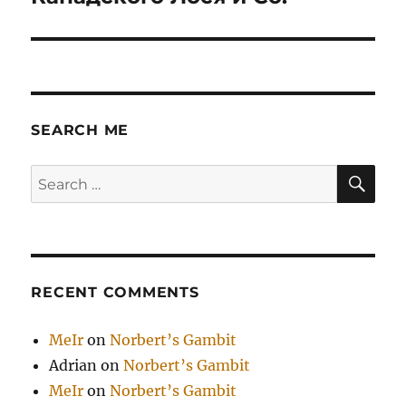
SEARCH ME
SE
Search
for:
RECENT COMMENTS
MeIr
on
Norbert’s Gambit
Adrian
on
Norbert’s Gambit
MeIr
on
Norbert’s Gambit