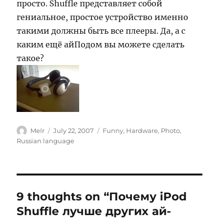
просто. Shuffle представляет собой
гениальное, простое устройство именно
такими должны быть все плееры. Да, а с
каким ещё айПодом вы можете сделать
такое?
Author
Posted
Categories
MeIr
July 22, 2007
Funny
,
Hardware
,
Photo
,
on
Russian language
9 thoughts on “Почему iPod
Shuffle лучше других ай-