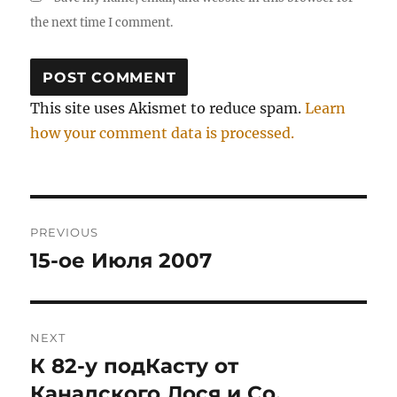
the next time I comment.
This site uses Akismet to reduce spam.
Learn
how your comment data is processed.
Post
PREVIOUS
navigation
15-ое Июля 2007
Previous
post:
NEXT
К 82-у подКасту от
Next
post:
Канадского Лося и Со.