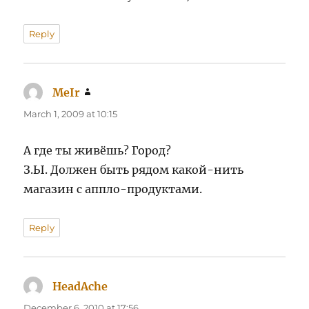
Reply
MeIr
says:
March 1, 2009 at 10:15
А где ты живёшь? Город?
З.Ы. Должен быть рядом какой-нить
магазин с аппло-продуктами.
Reply
HeadAche
says:
December 6, 2010 at 17:56