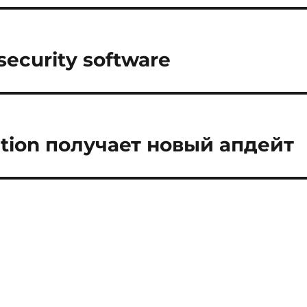
ecurity software
ation получает новый апдейт