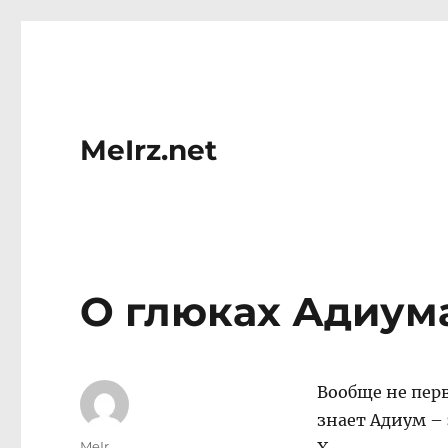
MeIrz.net
О глюках Адиума
Вообще не пер
знает Адиум –
Author
MeIr