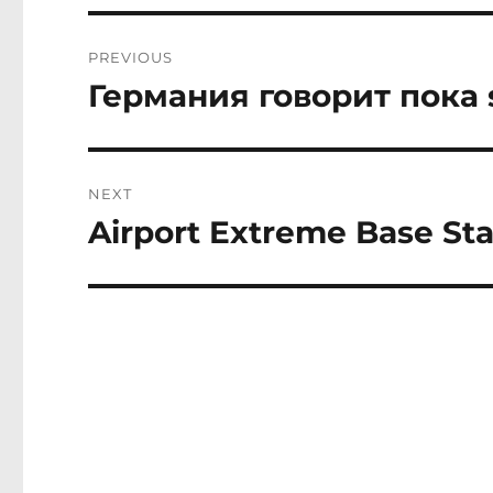
Post
PREVIOUS
navigation
Германия говорит пока s
Previous
post:
NEXT
Airport Extreme Base St
Next
post: