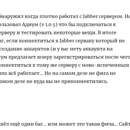
бнаружил когда плотно работал с Jabber сервером. Н
ользовал Адиум (v 1.0.5) что бы подключаться к
серверу и тестировать некоторые вещи. В итоге
г, если коннектиться к Jabber серваку который не
оздание аккаунтов (и у вас нету аккаунта на
иум предлагает юзеру зарегистрироваться после чег
оннектиться к тому же серверу с ново-испеченным
по всё работает… Но на самом деле не фига не
самом деле не куда вы не приконнектились.
ашёл ещё один баг… или может это такая фича… Сай