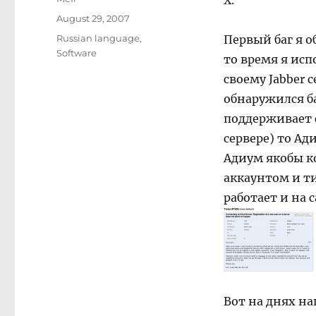
Х.
Posted
August 29, 2007
on
Categories
Russian language
,
Первый баг я о
Software
то время я исп
своему Jabber 
обнаружился ба
поддерживает с
сервере) то Ад
Адиум якобы к
аккаунтом и ти
работает и на 
Вот на днях н