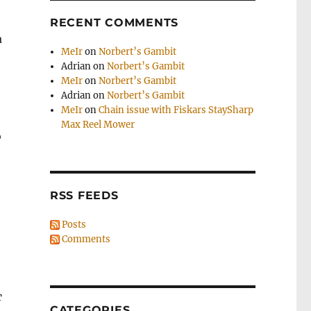
RECENT COMMENTS
а
MeIr
on
Norbert’s Gambit
Adrian
on
Norbert’s Gambit
MeIr
on
Norbert’s Gambit
Adrian
on
Norbert’s Gambit
MeIr
on
Chain issue with Fiskars StaySharp
Max Reel Mower
о
RSS FEEDS
Posts
Comments
т
CATEGORIES