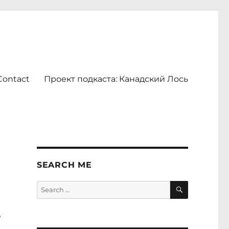
Contact
Проект подкаста: Канадский Лось
SEARCH ME
SEARCH
Search
for:
ь