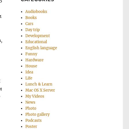
5
Audiobooks
м
Books
Cars
Day trip
Development
,
Educational
English language
Funny
Hardware
House
Idea
Life
х
Lunch & Learn
и
Mac OS X Server
т
My Videos
News
Photo
Photo gallery
Podcasts
Poster