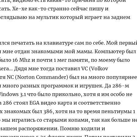
ать, видимо есть какая-то причина по которой
ть. Хе-хе как-то странно сейчас пишу и
оглядываю на мультик который играет на заднем
лся печатать на клавиатуре сам по себе. Мой первы
л мне отдан знакомыми мой мамы. Компьютер был
было 16 Mhz и почти 1 мег памяти, по моему было
га… Дядя мне тогда поставил VC (Volkov
тя NC (Norton Commander) был на много популярнее
ал много разных программок и игрушек. Да 286-м
indows 3.1 что было прикольно, хотя я им особо не
а 286 стоял EGA видео карта и соответственно
х знакомых был 386, хотя на то время пеньтиумы 1
о мы игрались со старыми копами, так как больше н
в нашем распоряжении. Помню ходили и