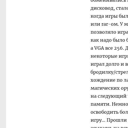
обменивались и
дисковод, стал
когда игры был
или rar-ом. У 
позволяло игра
как надо было 
а VGA все 256. 
некоторые игр
играл долго и
бродилку/стрел
хождение по л
магических ор
на следующий у
памяти. Немно
освободить бо
игру… Прошли 