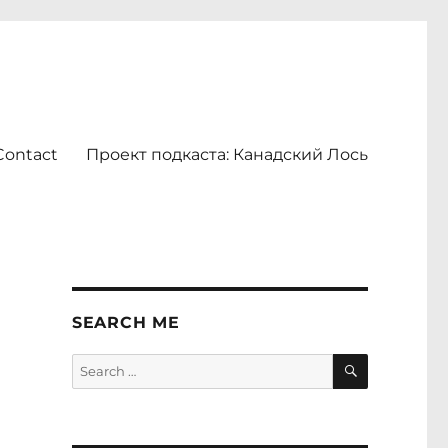
Contact
Проект подкаста: Канадский Лось
SEARCH ME
SEARCH
Search
for: