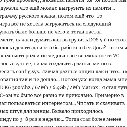
ю туже проблему, нехватка памяти. Хе-хе потом мы
и думали что ещё можно выгрузить из памяти…
грамму русского языка, потом ещё что-то
игра всё не хотела загружаться на следующий
жать было больше не чего и тогда настал
ент, начали думать как выгрузить DOS 5.0 но этог
илось сделать да и что бы работало без Доса? Потом 
а компьютером и исследовал все возможности VC.
ось скучнее, начал создавать разные меню в
 месить config.sys. Изучал разные опции как и что… н
ования так и не дошло… Потом уже когда мама мн
 K6 300Mhz / 64Mb / 6.4Gb / 4Mb Matrox ; я стал чут
IC-ом но было всё равно не прикольно. Примерно в
чал пользоваться интернетом… Читать и скачивать
зных штук для винды. Бывало приходилось
инду по 3-8 раз в неделю… Тогда стал более менее