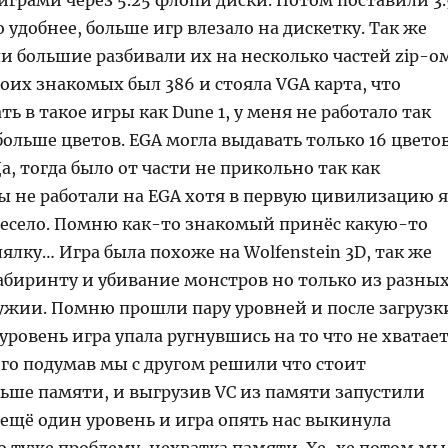
грами через 5.25 флопи диски. Потом поставили 3.
о удобнее, больше игр влезало на дискетку. Так же
и большие разбивали их на несколько частей zip-о
моих знакомых был 386 и стояла VGA карта, что
ть в такое игры как Dune 1, у меня не работало так
больше цветов. EGA могла выдавать только 16 цветов
Да, тогда было от части не прикольно так как
ы не работали на EGA хотя в первую цивилизацию я
 весело. Помню как-то знакомый принёс какую-то
ялку… Игра была похоже на Wolfenstein 3D, так же
абиринту и убивание монстров но только из разны
ужии. Помню прошли пару уровней и после загрузк
ровень игра упала ругнувшись на то что не хватае
го подумав мы с другом решили что стоит
льше памяти, и выгрузив VC из памяти запустили
ещё один уровень и игра опять нас выкинула