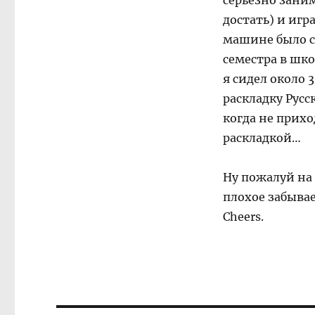
серьёзно зани
достать) и игр
машине было с
семестра в шк
я сидел около 
раскладку Русс
когда не прихо
раскладкой…
Ну пожалуй на
плохое забывае
Cheers.