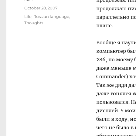
продолжаю пис
Posted
October 28, 2007
продолжаю писа
on
Categories
Life
,
Russian language
,
параллельно п
Thoughts
плане.
Вообще я научи
компьютер бы
286, по моему 
даже меньше ме
Commander) хо
Так же дядя д
даже гонялся W
пользовался. Н
дисплей. У мои
были в ходу, н
чего не было 