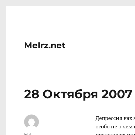
MeIrz.net
28 Октября 2007
Депрессия как 
особо не о чем
Author
MeIr