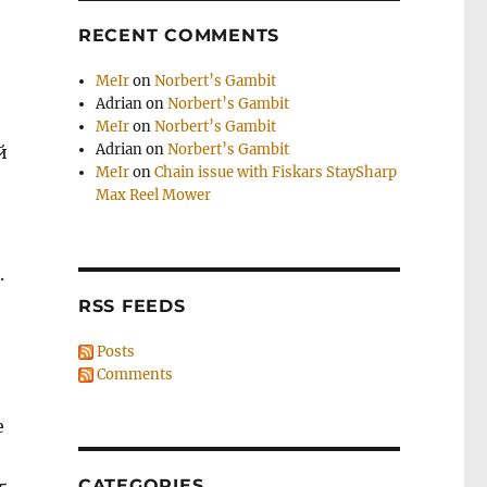
RECENT COMMENTS
MeIr
on
Norbert’s Gambit
Adrian
on
Norbert’s Gambit
MeIr
on
Norbert’s Gambit
Adrian
on
Norbert’s Gambit
й
MeIr
on
Chain issue with Fiskars StaySharp
Max Reel Mower
.
RSS FEEDS
Posts
Comments
е
CATEGORIES