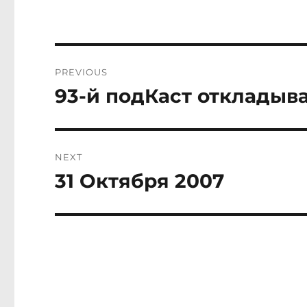
Post
PREVIOUS
navigation
93-й подКаст откладыва
Previous
post:
NEXT
31 Октября 2007
Next
post: