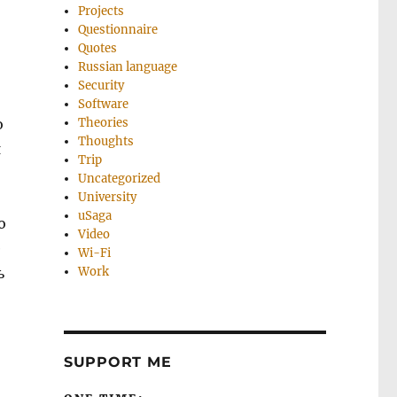
Projects
Questionnaire
Quotes
Russian language
Security
Software
о
Theories
Thoughts
я
Trip
Uncategorized
University
uSaga
о
Video
е
Wi-Fi
ь
Work
SUPPORT ME