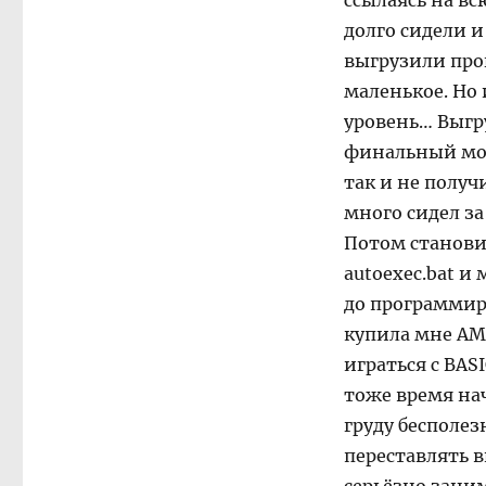
ссылаясь на вс
долго сидели 
выгрузили про
маленькое. Но 
уровень… Выгру
финальный мом
так и не получ
много сидел з
Потом становил
autoexec.bat и
до программир
купила мне AMD
играться с BAS
тоже время на
груду бесполе
переставлять в