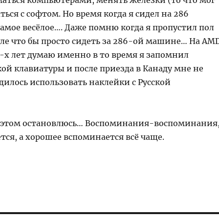
маться компьютерами, менять железки (то что мог
аться с софтом. Но время когда я сидел на 286
амое весёлое…. Даже помню когда я пропустил пол
оле что бы просто сидеть за 286-ой машине… На AM
3-х лет думаю именно в то время я запомнил
кой клавиатуры и после приезда в Канаду мне не
дилось использовать наклейки с Русской
 этом остановлюсь… Воспоминания-воспоминания
тся, а хорошее вспоминается всё чаще.