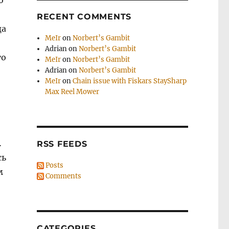
о
RECENT COMMENTS
да
MeIr
on
Norbert’s Gambit
Adrian
on
Norbert’s Gambit
то
MeIr
on
Norbert’s Gambit
Adrian
on
Norbert’s Gambit
…
MeIr
on
Chain issue with Fiskars StaySharp
Max Reel Mower
…
RSS FEEDS
сь
Posts
м
Comments
CATEGORIES