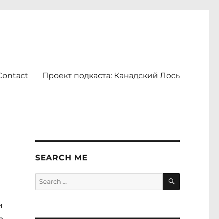
Contact
Проект подкаста: Канадский Лось
SEARCH ME
SEARCH
Search
for:
и