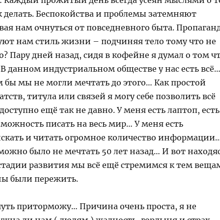
 Каждый прожитый день всегда усеян мыслями о т
ак делать. Беспокойства и проблемы затемняют
вая нам очнуться от повседневного быта. Пропаган
уют нам стиль жизни – подчиняя тело тому что не
до? Пару дней назад, сидя в кофейне я думал о том ч
В данном индустриальном обществе у нас есть всё
ём бы мы не могли мечтать до этого… Как простой
гатств, титула или связей я могу себе позволить всё
 доступно ещё так не давно. У меня есть лаптоп, есть
зможность писать на весь мир… У меня есть
скать и читать огромное количество информации
можно было не мечтать 50 лет назад… И вот находя
тадии развития мы всё ещё стремимся к тем веща
ы были пережить.
чуть приторможу… Причина очень проста, я не