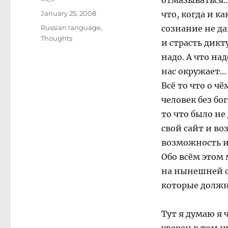
отмазываться…
Posted
January 25, 2008
что, когда и к
on
Categories
Russian language
,
сознание не да
Thoughts
и страсть дикт
надо. А что на
нас окружает… 
Всё то что о ч
человек без бо
то что было не
свой сайт и во
возможность и
Обо всём этом 
на нынешней с
которые должн
Тут я думаю я 