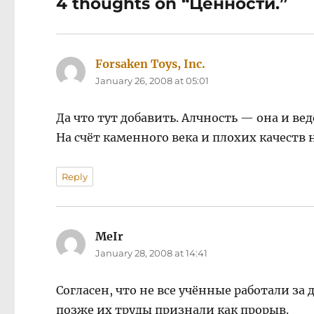
4 thoughts on “Ценности.”
Forsaken Toys, Inc.
says:
January 26, 2008 at 05:01
Да что тут добавить. Алчность — она и ведё
На счёт каменного века и плохих качеств н
Reply
MeIr
says:
January 28, 2008 at 14:41
Согласен, что не все учённые работали з
позже их труды признали как прорыв.