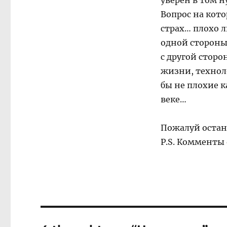
уверен в том н
Вопрос на кото
страх… плохо л
одной стороны
с другой сторо
жизни, технол
бы не плохие к
веке…
Пожалуй остан
P.S. Комменты