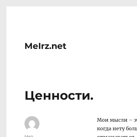
MeIrz.net
Ценности.
Мои мысли – эт
когда нету бол
Author
MeIr