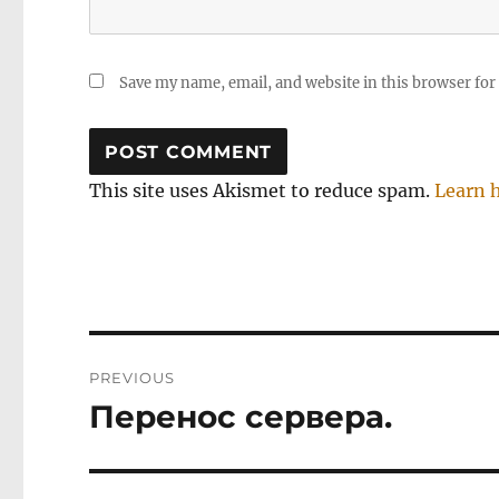
Save my name, email, and website in this browser for
This site uses Akismet to reduce spam.
Learn 
Post
PREVIOUS
navigation
Перенос сервера.
Previous
post: