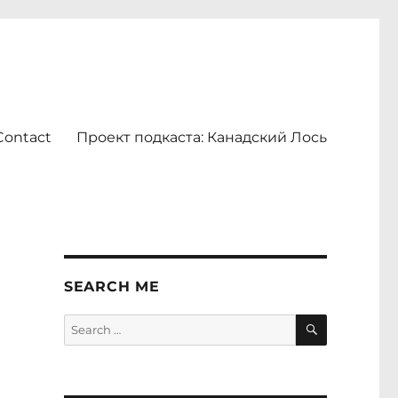
Contact
Проект подкаста: Канадский Лось
SEARCH ME
SEARCH
Search
for: