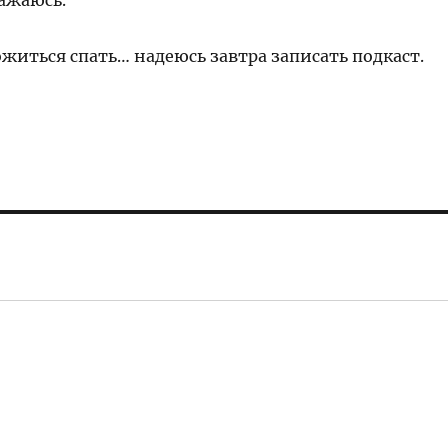
лажаюсь.
житься спать… надеюсь завтра записать подкаст.