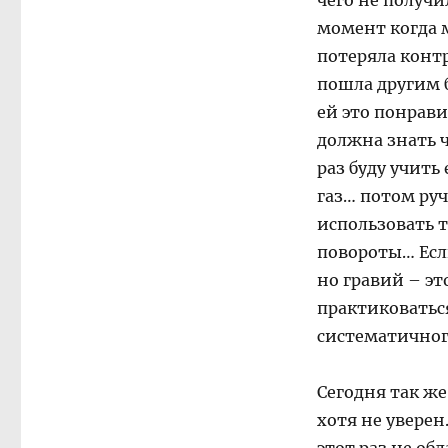
чего не получ
момент когда м
потеряла конт
пошла другим 
ей это понрави
должна знать ч
раз буду учить
газ… потом ру
использовать т
повороты… Если
но гравий – эт
практиковаться
систематично
Сегодня так же
хотя не уверен