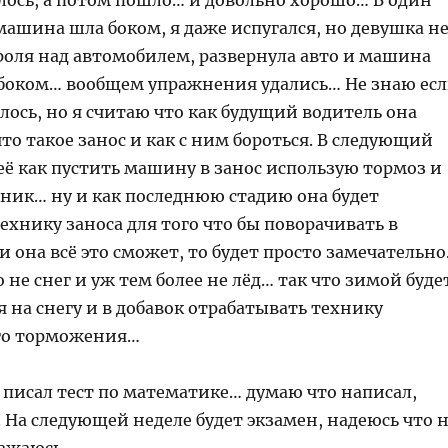
илось, а потом пошло… и довольно хорошо… В один
ашина шла боком, я даже испугался, но девушка н
роля над автомобилем, развернула авто и машина
боком… вообщем упражнения удались… Не знаю ес
лось, но я считаю что как будущий водитель она
то такое занос и как с ним бороться. В следующий
 её как пустить машину в занос использую тормоз и
чник… ну и как последнюю стадию она будет
ехнику заноса для того что бы поворачивать в
 она всё это сможет, то будет просто замечательн
о не снег и уж тем более не лёд… так что зимой буде
 на снегу и в добавок отрабатывать технику
го торможения…
 писал тест по математике… думаю что написал,
. На следующей неделе будет экзамен, надеюсь что 