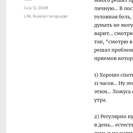
много решал п
Posted
July 12, 2008
личную… В пос
on
Categories
Life
,
Russian language
головная боль,
думать не могу
варит… смотрю 
так, “смотрю в
решал проблем
приемов котор
1) Хорошо спат
11 часов… Ну эт
этим… Ложусь с
утра.
2) Регулярно к
в день… естеств