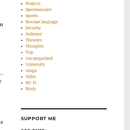
Projects
е
Questionnaire
Quotes
Russian language
ли
Security
Software
Theories
Thoughts
Trip
Uncategorized
University
uSaga
о…
Video
т
Wi-Fi
Work
SUPPORT ME
на