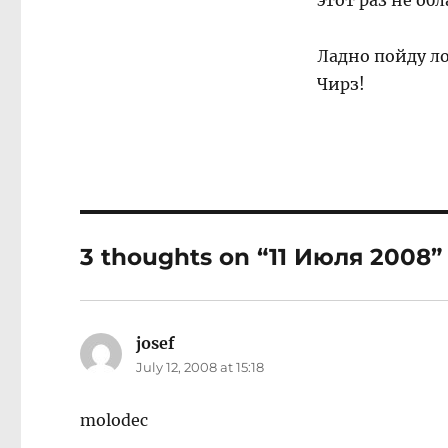
этот раз не об
Ладно пойду ло
Чирз!
3 thoughts on “11 Июля 2008”
josef
says:
July 12, 2008 at 15:18
molodec