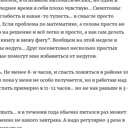
роблем, в основном математических, но одни и
леднее время я себя плохо чувствую… Симптомы:
 слабость и какая-то тупость… в смысле просто
. Если проблема по математике, а голова просто не
на решение и всё легко и просто, а как сам делать
 книгу и вижу фигу”. Вообщем на этой неделе я
ы недуга… Друг посоветовал несколько простых
ые помогут мне избавиться от недугов.
ь. Не менее 8-и часов, и спасть ложиться в районе 1
о пока у меня не особо получается, но я работаю над
пать примерно в 11-12 часов… но не как раньше в 3
ушать… я в течении года обычно питался раз может 
енно не какого завтрака. А надо регулярно 3 раза в