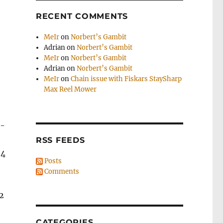
RECENT COMMENTS
MeIr
on
Norbert’s Gambit
Adrian
on
Norbert’s Gambit
MeIr
on
Norbert’s Gambit
Adrian
on
Norbert’s Gambit
MeIr
on
Chain issue with Fiskars StaySharp
Max Reel Mower
0-
RSS FEEDS
-4
Posts
Comments
2
CATEGORIES