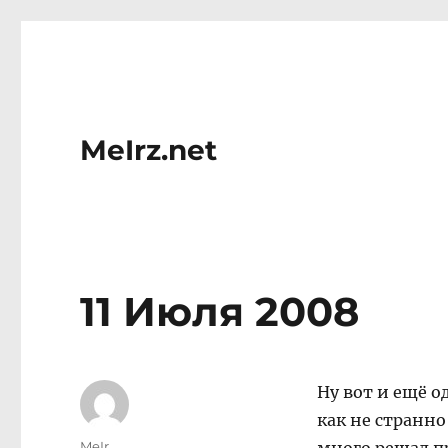
MeIrz.net
11 Июля 2008
Ну вот и ещё о
как не странно
Author
MeIr