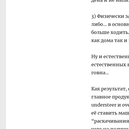
день и не напи
3) Физически з
либо… в основ
больше ходить
как дома так и
Ну и естествен
естественных в
говна…
Как результат,
главное продук
understeer и ov
её ставить ма
“раскачивания