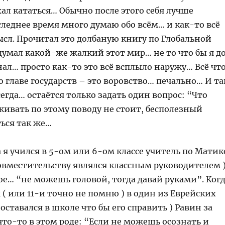
хал кататься… Обычно после этого себя лучше
следнее время много думаю обо всём… и как-то всё
сл. Прочитал это долбаную книгу по Глобальной
думал какой-же жалкий этот мир… не то что бы я д
знал… просто как-то это всё всплыло наружу… Всё чт
 главе государств – это воровство… печально… И та
сегда… остаётся только задать один вопрос: “Что
живать по этому поводу не стоит, бесполезный
ься так же…
я учился в 5-ом или 6-ом классе учитель по Матик
овместительству являлся классным руководителем )
ое… “не можешь головой, тогда давай руками”. Ког
м ( или 11-и точно не помню ) в один из Еврейских
 оставался в школе что бы его справить ) Равин за
что-то в этом роде: “Если не можешь осознать и