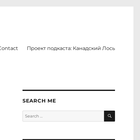
Contact
Проект подкаста: Канадский Лось
е
SEARCH ME
SEARCH
Search
for: