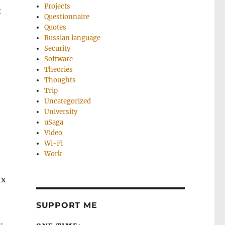
Projects
ы
Questionnaire
Quotes
Russian language
Security
Software
Theories
Thoughts
Trip
Uncategorized
University
uSaga
Video
Wi-Fi
Work
их
SUPPORT ME
…