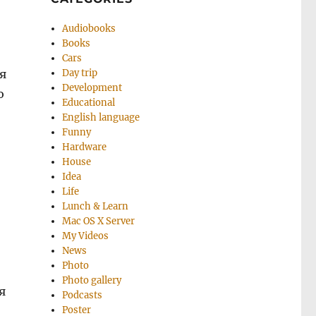
Audiobooks
Books
Cars
я
Day trip
Development
о
Educational
English language
Funny
Hardware
House
Idea
Life
Lunch & Learn
Mac OS X Server
My Videos
News
Photo
Photo gallery
я
Podcasts
Poster