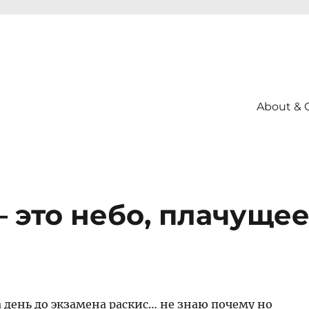
About & 
– это небо, плачуще
а день до экзамена раскис… не знаю почему но