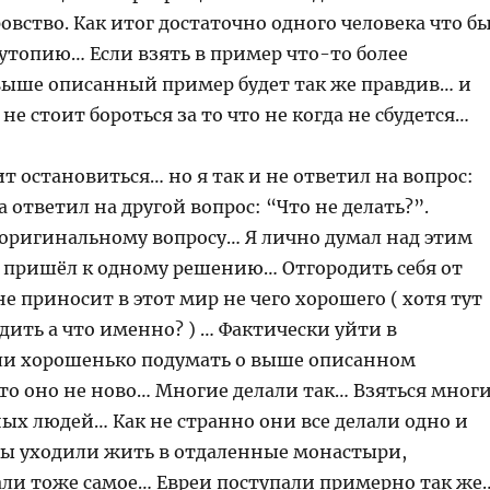
вство. Как итог достаточно одного человека что б
утопию… Если взять в пример что-то более
 выше описанный пример будет так же правдив… и
 не стоит бороться за то что не когда не сбудется…
т остановиться… но я так и не ответил на вопрос:
а ответил на другой вопрос: “Что не делать?”.
 оригинальному вопросу… Я лично думал над этим
и пришёл к одному решению… Отгородить себя от
 не приносит в этот мир не чего хорошего ( хотя тут
ить а что именно? ) … Фактически уйти в
и хорошенько подумать о выше описанном
то оно не ново… Многие делали так… Взяться мног
ых людей… Как не странно они все делали одно и
ы уходили жить в отдаленные монастыри,
али тоже самое… Евреи поступали примерно так же