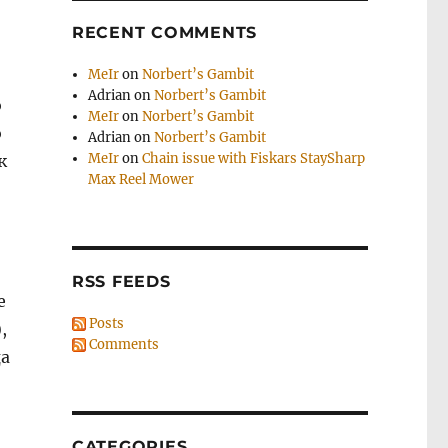
RECENT COMMENTS
MeIr
on
Norbert’s Gambit
Adrian
on
Norbert’s Gambit
о
MeIr
on
Norbert’s Gambit
о
Adrian
on
Norbert’s Gambit
MeIr
on
Chain issue with Fiskars StaySharp
к
Max Reel Mower
RSS FEEDS
е
Posts
,
Comments
да
CATEGORIES