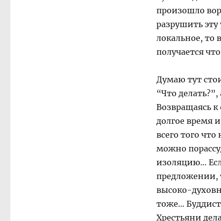
произошло воро
разрушить эту 
локальное, то
получается что
Думаю тут стои
“Что делать?”, 
Возвращаясь к
долгое время 
всего того что
можно порассуд
изоляцию… Есл
предложении, 
высоко-духовн
тоже… Буддист
Хрестьяни дел