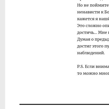
Но не поймите
ненависти к Бо
кажется я наш
Это сложно опи
достичь… Мне 
Думая о преды
достиг этого 
наблюдений.
P.S. Если вним
то можно мног