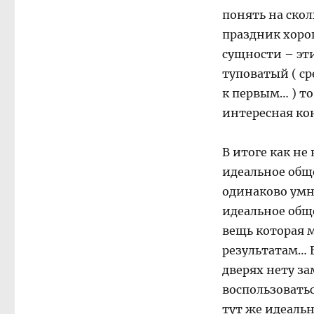
понять на скол
праздник хоро
сущности – эти
туповатый ( ср
к первым… ) то
интересная к
В итоге как не
идеальное обще
одинаково умн
идеальное общ
вещь которая 
результатам… Е
дверях нету за
воспользоватьс
тут же идеальн