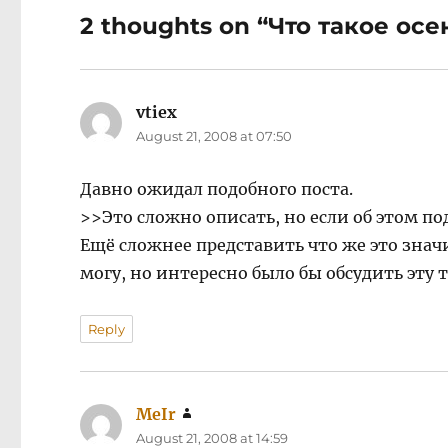
2 thoughts on “Что такое осе
vtiex
says:
August 21, 2008 at 07:50
Давно ожидал подобного поста.
>>Это сложно описать, но если об этом п
Ещё сложнее представить что же это знач
могу, но интересно было бы обсудить эту 
Reply
MeIr
says:
August 21, 2008 at 14:59