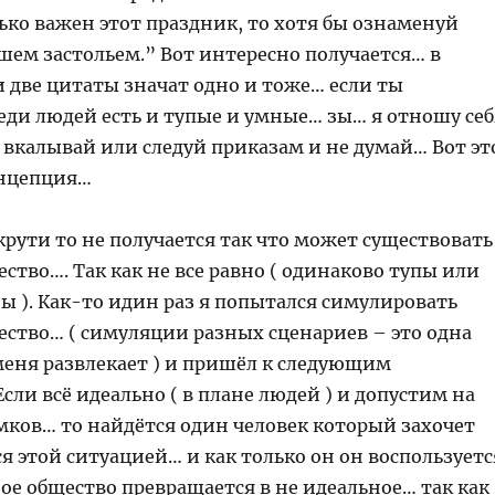
ько важен этот праздник, то хотя бы ознаменуй
шем застольем.” Вот интересно получается… в
 две цитаты значат одно и тоже… если ты
еди людей есть и тупые и умные… зы… я отношу себ
 вкалывай или следуй приказам и не думай… Вот эт
онцепция…
 крути то не получается так что может существовать
ство…. Так как не все равно ( одинаково тупы или
ы ). Как-то идин раз я попытался симулировать
ество… ( симуляции разных сценариев – это одна
меня развлекает ) и пришёл к следующим
сли всё идеально ( в плане людей ) и допустим на
мков… то найдётся один человек который захочет
я этой ситуацией… и как только он он воспользуетс
ое общество превращается в не идеальное… так как