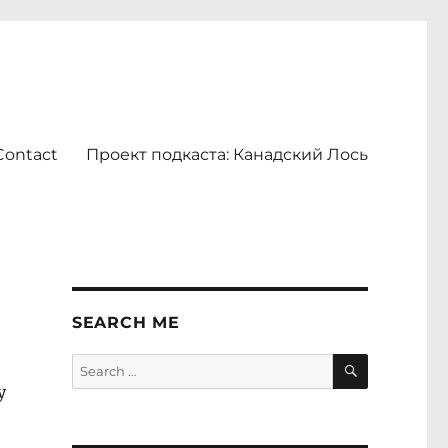
Contact
Проект подкаста: Канадский Лось
SEARCH ME
SEARCH
Search
for:
у