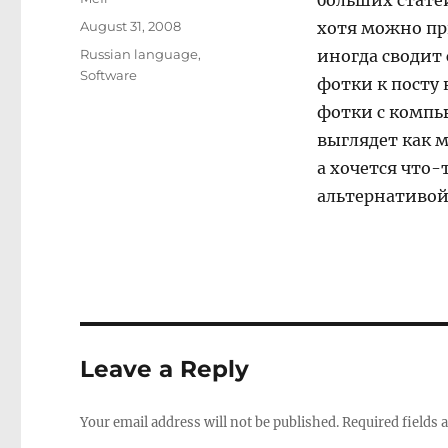
больших статей
Posted
August 31, 2008
хотя можно пр
on
Categories
Russian language
,
иногда сводит 
Software
фотки к посту 
фотки с компь
выглядет как м
а хочется что-
альтернативой
Leave a Reply
Your email address will not be published.
Required fields