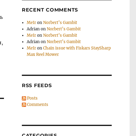
RECENT COMMENTS
ь
MeIr
on
Norbert’s Gambit
Adrian
on
Norbert’s Gambit
MeIr
on
Norbert’s Gambit
Adrian
on
Norbert’s Gambit
н,
MeIr
on
Chain issue with Fiskars StaySharp
Max Reel Mower
RSS FEEDS
Posts
Comments
CATEGORIES