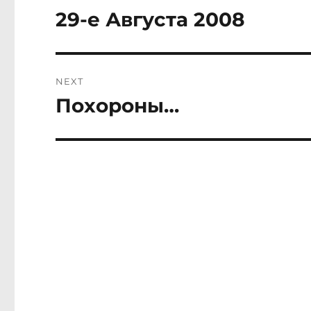
navigation
29-е Августа 2008
Previous
post:
NEXT
Похороны…
Next
post: