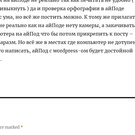
 на айПоде не реально так как печатать не удобно (
ивыкнуть ) да и проверка орфографии в айПоде
с ума, но всё же постить можно. К тому же прилагат
не реально как на айПоде нету камеры, а закачивать
ютера на айПод что бы потом прикрепить к посту –
аразм. Но всё же в местах где компьютер не дотупе
то написать, айПод с wordpress-ом будет достойной
.
 are marked
*