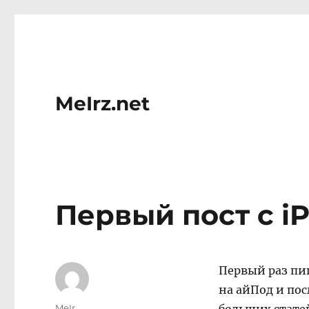
MeIrz.net
Первый пост с i
Первый раз пиш
на айПод и пос
Author
MeIr