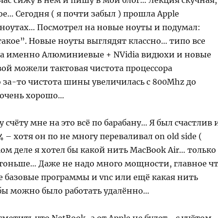
час сижу в нём и пишу в мой блог… Лекция скучная,
кое… Сегодня ( я почти забыл ) прошла Apple
 ноутах… Посмотрел на новые ноуты и подумал:
такое”. Новые ноуты выглядят классно… типо все
 а именно Алюминиевые + NVidia видюхи и новые
вой можели тактовая чистота процессора
о за-то чистота шины увеличилась с 800Mhz до
 очень хорошо…
 счёту мне на это всё по барабану… Я был счастлив 
 – хотя он по не многу переваливал on old side (
амом деле я хотел бы какой нить MacBook Air… только
тоньше… Даже не надо много мощности, главное ч
е базовые программы и vnc или ещё какая нить
бы можно было работать удалённо…