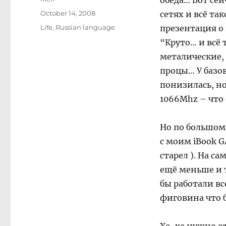
обеда… Вот сей
Posted
October 14, 2008
сетях и всё та
on
Categories
Life
,
Russian language
презентация о
“Круто… и всё 
металические,
процы… У базо
понизилась, н
1066Mhz – что
Но по большому
с моим iBook G4
старел ). На с
ещё меньше и 
бы работали вс
фиговина что 