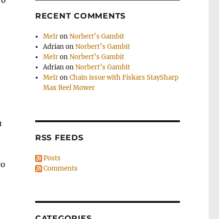
 о
RECENT COMMENTS
MeIr
on
Norbert’s Gambit
Adrian
on
Norbert’s Gambit
MeIr
on
Norbert’s Gambit
Adrian
on
Norbert’s Gambit
MeIr
on
Chain issue with Fiskars StaySharp
Max Reel Mower
и
RSS FEEDS
Posts
то
Comments
CATEGORIES