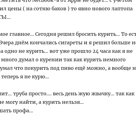
метить что NetBook-а от Apple не будет… с учётом
ил цены ( на сотню баков ) то явно нового лаптопа
-ГЫ…
мое главное… Сегодня решил бросить курить… То ес
Вчера днём кончались сигареты и я решил больше н
за одно не курить… вот уже прошло 24 часа как я не
 много думал о курении так как курить немного
умал что покурить под пиво ещё можно, а вообще н
 теперь я не курю…
ит… труба просто…. весь день жую жвачку… так как
не могу найти, а курить нельзя…
ушать профа…