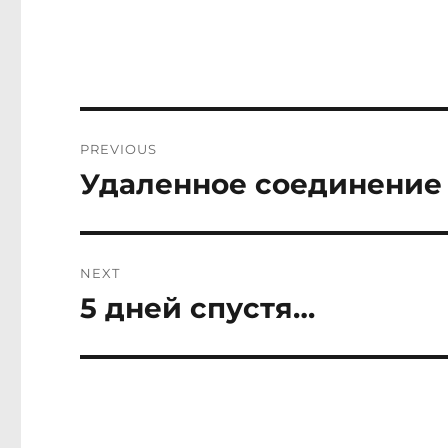
Post
PREVIOUS
navigation
Удаленное соединение 
Previous
post:
NEXT
5 дней спустя…
Next
post: