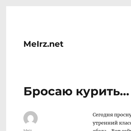
MeIrz.net
Бросаю курить…
Сегодня просну
утренний класс
Author
MeIr