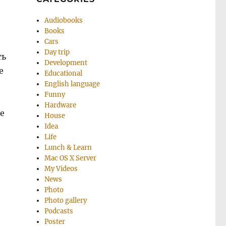
Audiobooks
Books
Cars
Day trip
ть
Development
е
Educational
English language
Funny
Hardware
е
House
Idea
Life
Lunch & Learn
Mac OS X Server
My Videos
News
Photo
Photo gallery
Podcasts
Poster