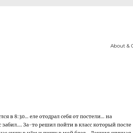
About & 
лся в 8:30… еле отодрал себя от постели… на
 забил…. За-то решил пойти в класс который после