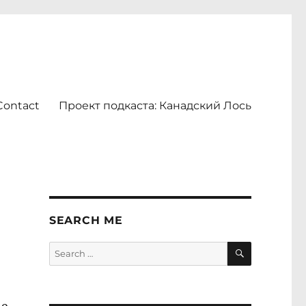
Contact
Проект подкаста: Канадский Лось
SEARCH ME
SEARCH
Search
for: