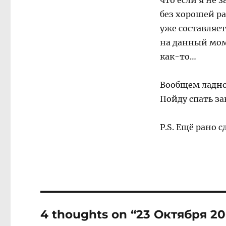
что если я не 
без хорошей р
уже составляет
на данный мом
как-то…
Вообщем ладно
Пойду спать за
P.S. Ещё рано с
4 thoughts on “23 Октября 2