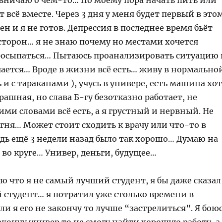
вничаю о чём-то… По моему пора начать пить или
т всё вместе. Через 3 дня у меня будет первый в это
ен и я не готов. Депрессия в последнее время бьёт
 сторон… я не знаю почему но местами хочется
просыпаться… Пытаюсь проанализировать ситуацию 
чается… Вроде в жизни всё есть… живу в нормально
ь и с тараканами ), учусь в универе, есть машина хо
трашная, но слава Б-гу безотказно работает, не
ми словами всё есть, а я грустный и нервный. Не
гня… Может стоит сходить к врачу или что-то в
едь ещё 3 недели назад было так хорошо… Думаю на
 во круге… Универ, деньги, будущее…
ю что я не самый лучший студент, я бы даже сказал
 студент… я потратил уже столько времени в
сли я его не закончу то лучше “застрелиться”. Я бою