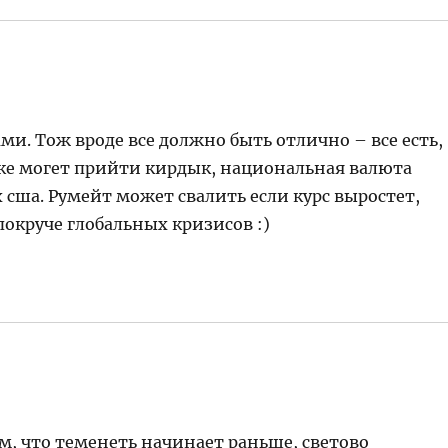
ми. Тож вроде все должно быть отлично – все есть,
анке могет прийти кирдык, национальная валюта
 сша. Румейт может свалить если курс выростет,
покруче глобальных кризисов :)
ем, что теменеть начинает раньше, светово