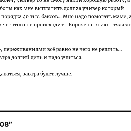
закончу универ то не смогу найти хорошую работу, а
аботы как мне выплатить долг за универ который
 порядка 40 тыс. баксов… Мне надо помогать маме, 
ент этого не происходит… Короче не знаю… тяжел
, переживаниями всё равно не чего не решить…
втра долгий день и надо учиться.
даваться, завтра будет лучше.
008”