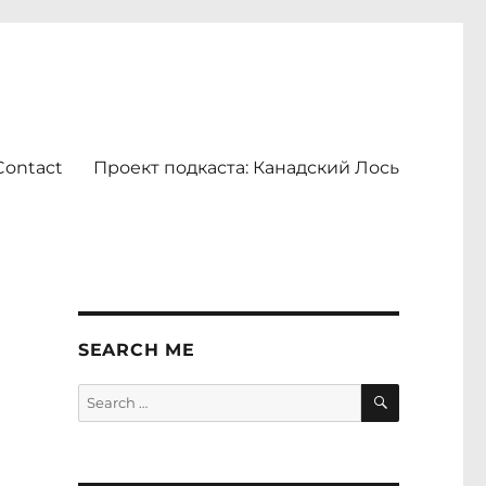
Contact
Проект подкаста: Канадский Лось
SEARCH ME
SEARCH
Search
for: