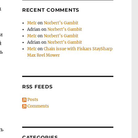
м
RECENT COMMENTS
MeIr
on
Norbert’s Gambit
Adrian
on
Norbert’s Gambit
и
MeIr
on
Norbert’s Gambit
Adrian
on
Norbert’s Gambit
й
MeIr
on
Chain issue with Fiskars StaySharp
ть
Max Reel Mower
RSS FEEDS
Posts
Comments
сь
CATEGORIES