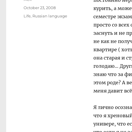
постоянно нер
Posted
October 23, 2008
курить, а може
on
Categories
Life
,
Russian language
семестре экзам
просто со всех
заснуть и не 
не как не полу
квартире ( хот
она старая и с
голодаю… Други
знаю что за фи
этом роде? А в
меня давит всё
Я лично осозна
что я хреновый
универе, что е