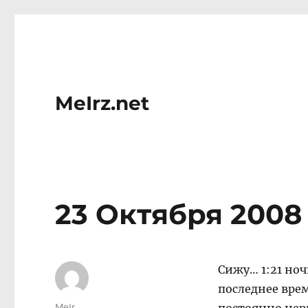
MeIrz.net
23 Октября 2008
Сижу… 1:21 ноч
последнее врем
Author
MeIr