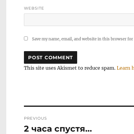
WEBSITE
Save my name, email, and website in this browser for
This site uses Akismet to reduce spam.
Learn 
Post
PREVIOUS
navigation
2 часа спустя…
Previous