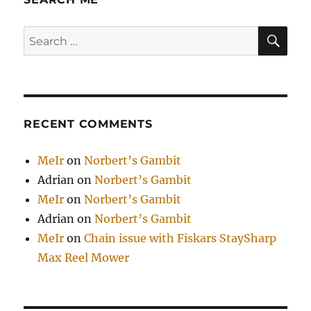
SE
Search
for:
RECENT COMMENTS
MeIr
on
Norbert’s Gambit
Adrian
on
Norbert’s Gambit
MeIr
on
Norbert’s Gambit
Adrian
on
Norbert’s Gambit
MeIr
on
Chain issue with Fiskars StaySharp
Max Reel Mower