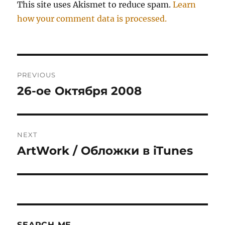
This site uses Akismet to reduce spam.
Learn
how your comment data is processed.
Post
PREVIOUS
navigation
26-ое Октября 2008
Previous
post:
NEXT
ArtWork / Обложки в iTunes
Next
post:
SEARCH ME