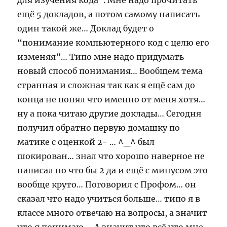
для изучения кода”. Мне надо прочитать
ещё 5 докладов, а потом самому написать
один такой же… Доклад будет о
“понимание компьютерного код с целю его
изменяя”… Типо мне надо придумать
новый способ понимания… Вообщем тема
странная и сложная так как я ещё сам до
конца не понял что именно от меня хотя…
ну а пока читаю другие доклады… Сегодня
получил обратно первую домашку по
матике с оценкой 2- … ^_^ был
шокирован… знал что хорошо наверное не
написал но что бы 2 да и ещё с минусом это
вообще круто… Поговорил с Профом… он
сказал что надо учиться больше… типо я в
классе много отвечаю на вопросы, а значит