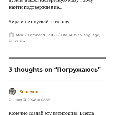
думаю нашёл интересную мазу… хочу
найти подтверждение…
Чирз и не опускайте голову.
Author
Posted
Categories
MeIr
October 30, 2008
Life
,
Russian language
,
on
University
3 thoughts on “Погружаюсь”
Semeyon
says:
October 31, 2008 at 03:46
Конечно создай эту катигорию! Всегда