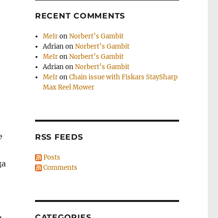
RECENT COMMENTS
MeIr
on
Norbert’s Gambit
Adrian
on
Norbert’s Gambit
MeIr
on
Norbert’s Gambit
Adrian
on
Norbert’s Gambit
MeIr
on
Chain issue with Fiskars StaySharp
Max Reel Mower
е
RSS FEEDS
Posts
да
Comments
CATEGORIES