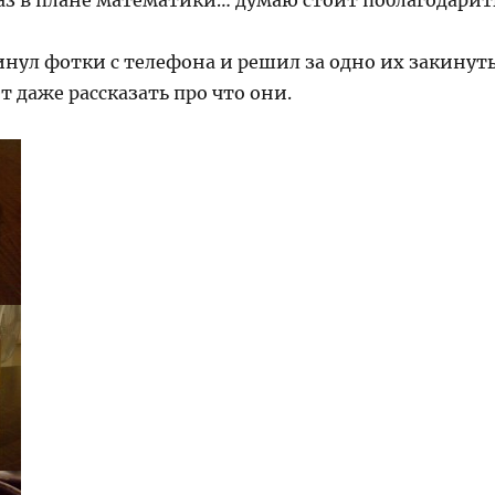
раз в плане математики… думаю стоит поблагодарит
инул фотки с телефона и решил за одно их закинут
т даже рассказать про что они.