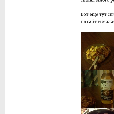
спасал много 
Вот ещё тут ск
на сайт и може