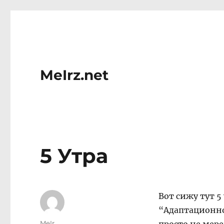
MeIrz.net
5 Утра
Вот сижу тут 5
“Адаптационно
Author
MeIr