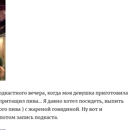
одкастного вечера, когда моя девушка приготовила
 притащил пива… Я давно хотел посидеть, выпить
ого пива ) с жареной говядиной. Ну вот и
потом запись подкаста.