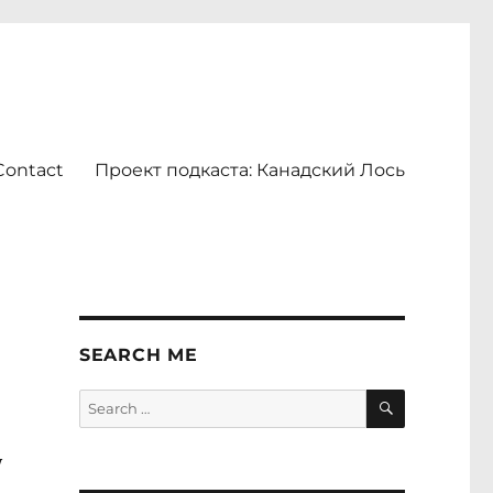
Contact
Проект подкаста: Канадский Лось
SEARCH ME
SEARCH
Search
for:
у