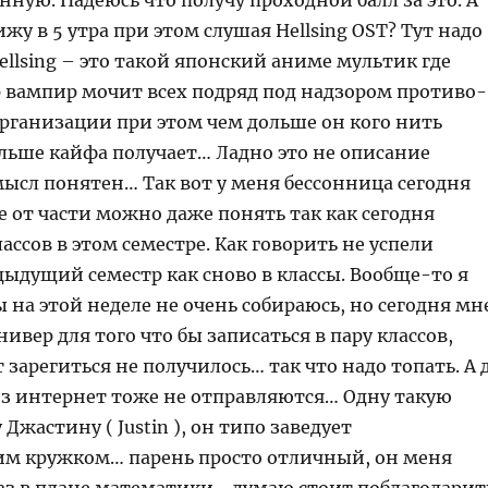
нную. Надеюсь что получу проходной балл за это. А
ижу в 5 утра при этом слушая Hellsing OST? Тут надо
ellsing – это такой японский аниме мультик где
р вампир мочит всех подряд под надзором противо-
рганизации при этом чем дольше он кого нить
ольше кайфа получает… Ладно это не описание
мысл понятен… Так вот у меня бессонница сегодня
 от части можно даже понять так как сегодня
ассов в этом семестре. Как говорить не успели
ыдущий семестр как сново в классы. Вообще-то я
ы на этой неделе не очень собираюсь, но сегодня мн
нивер для того что бы записаться в пару классов,
 зарегиться не получилось… так что надо топать. А 
ез интернет тоже не отправляются… Одну такую
Джастину ( Justin ), он типо заведует
м кружком… парень просто отличный, он меня