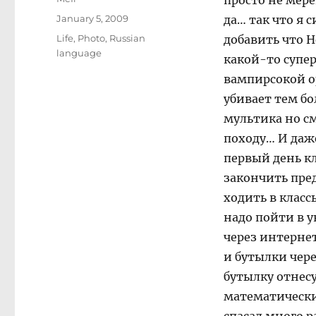
просто не мере
Posted
January 5, 2009
да… так что я с
on
Categories
Life
,
Photo
,
Russian
добавить что H
language
какой-то супе
вампирсокой о
убивает тем б
мультика но с
походу… И даже
первый день кл
закончить пред
ходить в класс
надо пойти в у
через интернет
и бутылки чер
бутылку отнесу 
математически