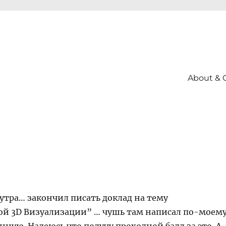
About & 
 утра… закончил писать доклад на тему
й 3D Визуализации” … чушь там написал по-моем