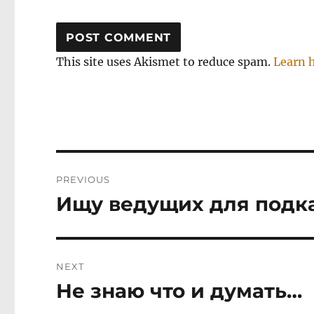
This site uses Akismet to reduce spam.
Learn 
Post
PREVIOUS
navigation
Ищу ведущих для подк
Previous
post:
NEXT
Не знаю что и думать…
Next
post: