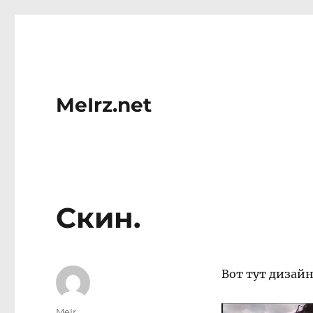
MeIrz.net
Скин.
Вот тут дизайн
Author
MeIr