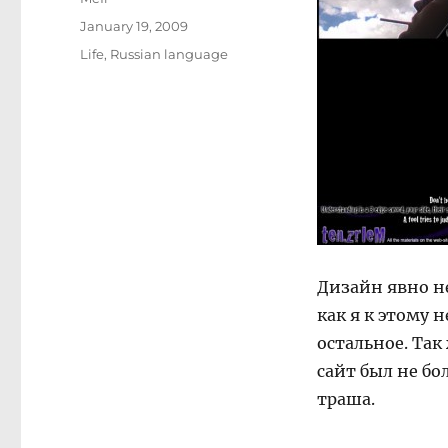
Posted
January 19, 2009
on
Categories
Life
,
Russian language
Дизайн явно н
как я к этому 
остальное. Так
сайт был не бо
траша.