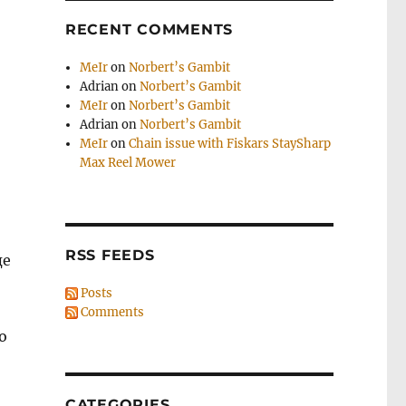
RECENT COMMENTS
MeIr
on
Norbert’s Gambit
Adrian
on
Norbert’s Gambit
MeIr
on
Norbert’s Gambit
Adrian
on
Norbert’s Gambit
MeIr
on
Chain issue with Fiskars StaySharp
Max Reel Mower
RSS FEEDS
де
Posts
Comments
о
CATEGORIES