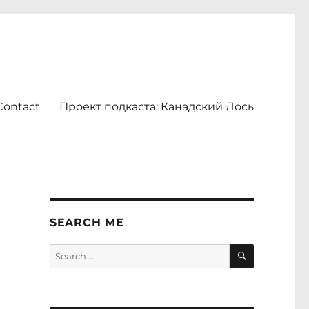
Contact
Проект подкаста: Канадский Лось
SEARCH ME
SEARCH
Search
for: