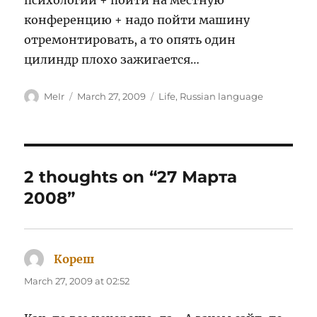
психологии + пойти на местную
конференцию + надо пойти машину
отремонтировать, а то опять один
цилиндр плохо зажигается…
Author
Posted
Categories
MeIr
March 27, 2009
Life
,
Russian language
on
2 thoughts on “27 Марта
2008”
Кореш
says:
March 27, 2009 at 02:52