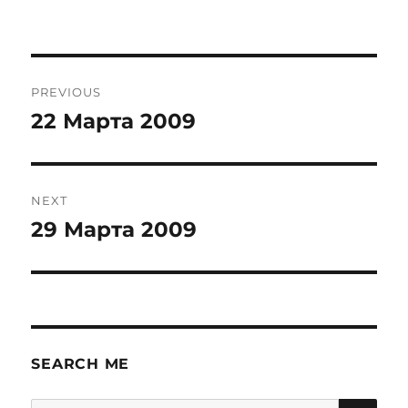
Post
PREVIOUS
navigation
22 Марта 2009
Previous
post:
NEXT
29 Марта 2009
Next
post:
SEARCH ME
SE