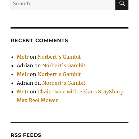
Search
for:
RECENT COMMENTS
MeIr
on
Norbert’s Gambit
Adrian
on
Norbert’s Gambit
MeIr
on
Norbert’s Gambit
Adrian
on
Norbert’s Gambit
MeIr
on
Chain issue with Fiskars StaySharp
Max Reel Mower
RSS FEEDS