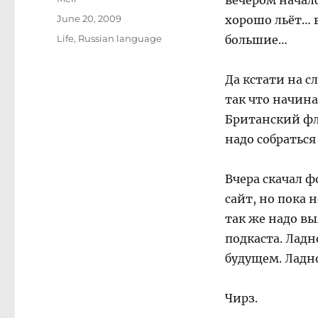
вечером началс
Posted
June 20, 2009
хорошо льёт… в
on
Categories
Life
,
Russian language
большие…
Да кстати на с
так что начиная
Британский фла
надо собраться
Вчера скачал ф
сайт, но пока 
так же надо вы
подкаста. Ладн
будущем. Ладно
Чирз.