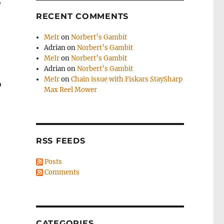
,
RECENT COMMENTS
MeIr
on
Norbert’s Gambit
Adrian
on
Norbert’s Gambit
MeIr
on
Norbert’s Gambit
Adrian
on
Norbert’s Gambit
MeIr
on
Chain issue with Fiskars StaySharp
о
Max Reel Mower
RSS FEEDS
Posts
Comments
CATEGORIES