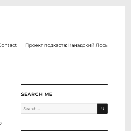
Contact
Проект подкаста: Канадский Лось
SEARCH ME
SEARCH
Search
for:
о