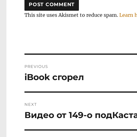
This site uses Akismet to reduce spam.
Learn 
Post
PREVIOUS
navigation
iBook сгорел
Previous
post:
NEXT
Видео от 149-о подКаст
Next
post: