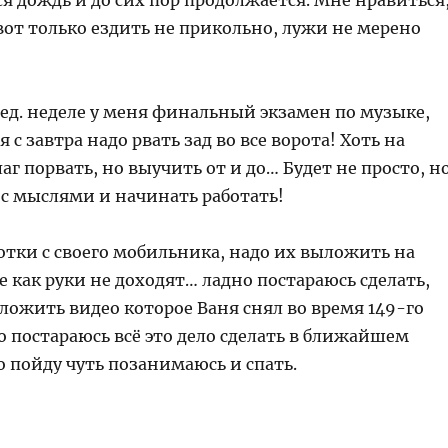
я дождь и до сих пор продолжается. Мне нравиться
от только ездить не прикольно, лужи не мерено
лед. неделе у меня финальный экзамен по музыке,
 с завтра надо рвать зад во все ворота! Хоть на
г порвать, но выучить от и до… Будет не просто, н
 с мыслями и начинать работать!
отки с своего мобильника, надо их выложить на
не как руки не доходят… ладно постараюсь сделать,
ложить видео которое Ваня снял во время 149-го
о постараюсь всё это дело сделать в ближайшем
 пойду чуть позанимаюсь и спать.