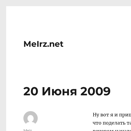
MeIrz.net
20 Июня 2009
Ну вот я и при
что поделать 
Author
MeIr