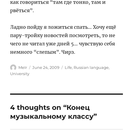
как говориться “там где тонко, там и
рвёться”.
Ладно пойду я ложиться спать… Хочу ещё
пару-тройку новостей посмотреть, то не
чего не читал уже дней 5… чувствую себя
немного “слепым”. Чирз.
Author
Posted
Categories
MeIr
June 24, 2009
Life
,
Russian language
,
on
University
4 thoughts on “Конец
музыкальному классу”