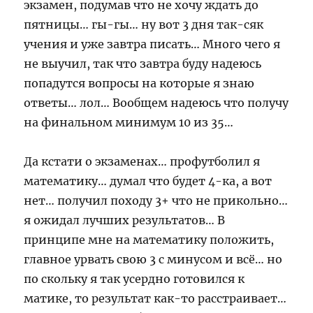
экзамен, подумав что не хочу ждать до
пятницы… гы-гы… ну вот 3 дня так-сяк
учения и уже завтра писать… Много чего я
не выучил, так что завтра буду надеюсь
попадутся вопросы на которые я знаю
ответы… лол… Вообщем надеюсь что получу
на финальном минимум 10 из 35…
Да кстати о экзаменах… профутболил я
математику… думал что будет 4-ка, а вот
нет… получил походу 3+ что не прикольно…
я ожидал лучших результатов… В
принципе мне на математику положить,
главное урвать свою 3 с минусом и всё… но
по скольку я так усердно готовился к
матике, то результат как-то расстраивает…