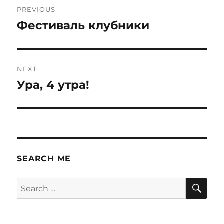
Post
PREVIOUS
navigation
Фестиваль клубники
Previous
post:
NEXT
Ура, 4 утра!
Next
post:
SEARCH ME
SE
Search
for: