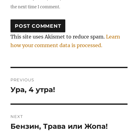
the next time I comment.
This site uses Akismet to reduce spam.
Learn
how your comment data is processed.
Post
PREVIOUS
navigation
Ура, 4 утра!
Previous
post:
NEXT
Бензин, Трава или Жопа!
Next
post: