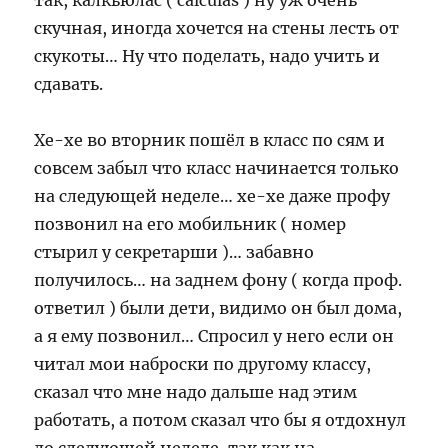
так, калкьюлас ( calculas ) ну уж очень
скучная, иногда хочется на стены лесть от
скукоты… Ну что поделать, надо учить и
сдавать.
Хе-хе во вторник пошёл в класс по сям и
совсем забыл что класс начинается только
на следующей неделе… хе-хе даже профу
позвонил на его мобильник ( номер
стырил у секретарши )… забавно
получилось… на заднем фону ( когда проф.
ответил ) были дети, видимо он был дома,
а я ему позвонил… Спросил у него если он
читал мои наброски по другому классу,
сказал что мне надо дальше над этим
работать, а потом сказал что бы я отдохнул