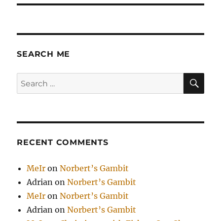
SEARCH ME
SE
Search
for:
RECENT COMMENTS
MeIr
on
Norbert’s Gambit
Adrian
on
Norbert’s Gambit
MeIr
on
Norbert’s Gambit
Adrian
on
Norbert’s Gambit