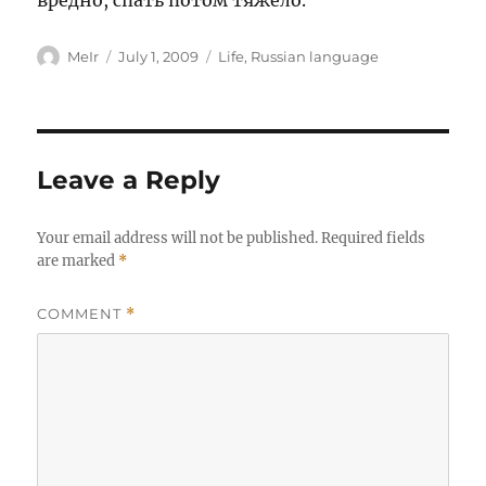
вредно, спать потом тяжело.
Author
Posted
Categories
MeIr
July 1, 2009
Life
,
Russian language
on
Leave a Reply
Your email address will not be published.
Required fields
are marked
*
COMMENT
*